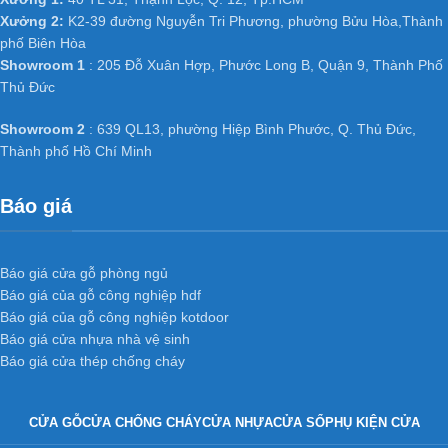
Ứng dụng
Cửa nhựa gỗ composite
Xưởng 2:
K2-39 đường Nguyễn Tri Phương, phường Bửu Hòa,Thành
phố Biên Hòa
mẫu: kd.22
trong công trình
Showroom 1
: 205 Đỗ Xuân Hợp, Phước Long B, Quận 9, Thành Phố
Thủ Đức
Do bản chất vật liệu bằng nhựa không bị thấm nước hư nên có
Showroom 2
: 639 QL13, phường Hiệp Bình Phước, Q. Thủ Đức,
thể làm tấc cả các loại cửa nhà vệ sinh thông phòng, cửa văn
Thành phố Hồ Chí Minh
phòng trong các công trình công nghiệp và dân dụng như chung
cư, Biệt thự, nhà phố ở các nước tiên tiến như Mỹ, Hàn Quốc,
Báo giá
Nhật Bản… và đặc biệt đã và đang dần phát triển mạnh ở Việt
Nam.
Báo giá cửa gỗ phòng ngủ
Báo giá của gỗ công nghiệp hdf
Báo giá của gỗ công nghiệp kotdoor
Báo giá cửa nhựa nhà vệ sinh
Báo giá cửa thép chống cháy
CỬA GỖ
CỬA CHỐNG CHÁY
CỬA NHỰA
CỬA SỔ
PHỤ KIỆN CỬA