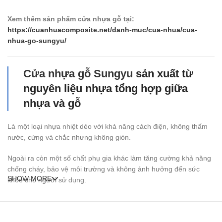
Xem thêm sản phẩm cửa nhựa gỗ tại:
https://cuanhuacomposite.net/danh-muc/cua-nhua/cua-
nhua-go-sungyu/
Cửa nhựa gỗ Sungyu
sản xuất từ
nguyên liệu nhựa tổng hợp giữa
nhựa và gỗ
Là một loại nhựa nhiệt dẻo với khả năng cách điện, không thấm
nước, cứng và chắc nhưng không giòn.
Ngoài ra còn một số chất phụ gia khác làm tăng cường khả năng
chống cháy, bảo vệ môi trường và không ảnh hưởng đến sức
SHOW MORE
khỏe cho người sử dụng.
Cấu tạo
cửa nhựa gỗ Sung Yu