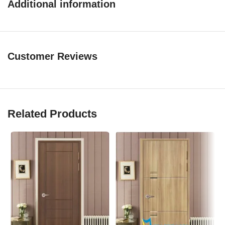
Additional information
Quy cách:
Kích thước phủ bì (800 x 2100 / 900 x 2.200)mm hoặc gia
công theo kích thước thực tế tại
công trình.
Customer Reviews
Khung bao chuẩn (55 x 100)mm (Làm bằng nhựa gỗ)
Dày cánh : 40 mm
Related Products
Cấu tạo của
cửa nhựa gỗ Sung Yu
:
Tấm cửa được làm từ bột gỗ xay mịn với hạt nhựa PVC.
Keo chuyên dụng trộn lẫn đều với nhau dưới nhiệt độ và áp suất
cao.
Sau đó đúc theo hình dạng của khuôn đã làm sẵn.
Chất liệu làm ra rất bền và cứng chắc, gọi là nhựa gỗ.