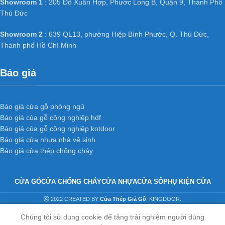
Chí Minh.
Showroom 1
: 205 Đỗ Xuân Hợp, Phước Long B, Quận 9, Thành Phố
Thủ Đức
Showroom : 602 Kinh Dương Vương, P. An Lạc, Quận Bình
Tân, TP. Hồ Chí Minh.
Showroom 2
: 639 QL13, phường Hiệp Bình Phước, Q. Thủ Đức,
Thành phố Hồ Chí Minh
Showroom : 731 Lê Hồng phong, P. Phước Long, TP. Nha
Trang.
Báo giá
Báo giá cửa gỗ phòng ngủ
Báo giá của gỗ công nghiệp hdf
Báo giá của gỗ công nghiệp kotdoor
Báo giá cửa nhựa nhà vệ sinh
Báo giá cửa thép chống cháy
CỬA GỖ
CỬA CHỐNG CHÁY
CỬA NHỰA
CỬA SỔ
PHỤ KIỆN CỬA
2022 CREATED BY
Cửa Thép Giả Gỗ
. KINGDOOR.
Chúng tôi sử dụng cookie để tăng trải nghiệm người dùng