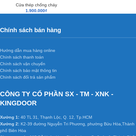
Cửa thép chống cháy
màu sơn tĩnh điện bền đẹp, đảm bảo về tính thẩm mỹ cũng như
1.900.000
₫
có độ an toàn cao, đáp ứng được yêu cầu về PCCC.
Giá Cửa chống cháy
Hoabinhdoor
tùy theo từng loại cửa
Chính sách bán hàng
chống cháy cao cấp có thời gian từ 60 phút, 90 phút, 120 phút tùy
theo yêu cầu thiết kế của công trình.
Hướng dẫn mua hàng online
Chính sách thanh toán
Liên hệ: 0917103355
để được tư vấn về
cửa thép chống cháy
Chính sách vận chuyển
và báo giá tốt nhất tại Tp.HCM.
Chính sách bảo mật thông tin
Chính sách đổi trả sản phẩm
Website:
cuanhuacomposite.net
ĐỊA CHỈ TRƯNG BÀY MẪU CỬA THÉP CHỐNG CHÁY TẠI HỒ
CÔNG TY CỔ PHẦN SX - TM - XNK -
CHÍ MINH VÀ CHI NHÁNH NHA TRANG:
KINGDOOR
Showroom : 586 Quốc Lộ 13, P. Hiệp Bình Phước, Quận Thủ
Xưởng 1:
40 TL 31, Thạnh Lộc, Q. 12, Tp.HCM
Đức, TP. Hồ Chí Minh.
Xưởng 2:
K2-39 đường Nguyễn Tri Phương, phường Bửu Hòa,Thành
Showroom : 297 Bạch Đằng, P.15, Quận. Bình Thạnh, TP. Hồ
phố Biên Hòa