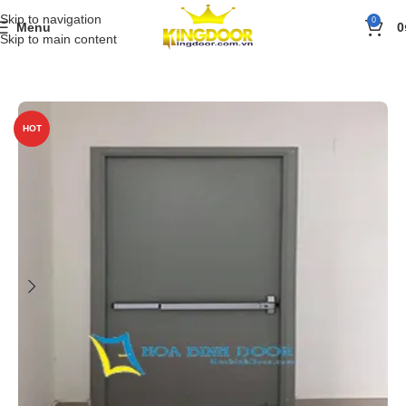
Skip to navigation
0
Menu
0
Skip to main content
Trang chủ
»
Sản phẩm
»
BÁO GIÁ
»
Giá cửa thép chống cháy
HOT