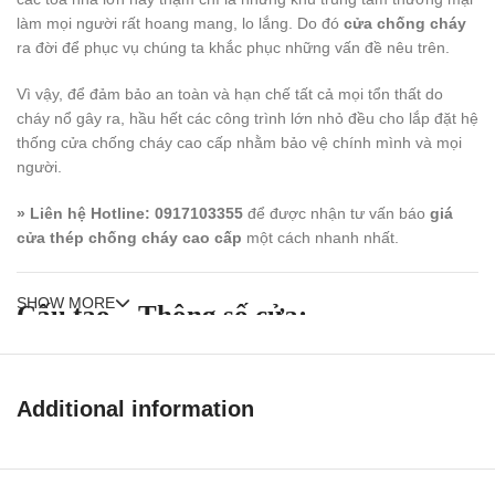
làm mọi người rất hoang mang, lo lắng. Do đó
cửa chống cháy
ra đời để phục vụ chúng ta khắc phục những vấn đề nêu trên.
Vì vậy, để đảm bảo an toàn và hạn chế tất cả mọi tổn thất do
cháy nổ gây ra, hầu hết các công trình lớn nhỏ đều cho lắp đặt hệ
thống cửa chống cháy cao cấp nhằm bảo vệ chính mình và mọi
người.
» Liên hệ Hotline: 0917103355
để được nhận tư vấn báo
giá
cửa thép chống cháy cao cấp
một cách nhanh nhất.
SHOW MORE
Cấu tạo – Thông số cửa:
› Khung bao thép nguội mạ kẽm dày 1,2mm( 60 phút ), 1,4mm(
90 phút ), 1,5mm( 120 phút ).
Additional information
› Cánh cửa nguội mạ kẽm dày 0,8mm( 60 phút ), 1mm( 90 phút ),
1,2mm( 120 phút ).