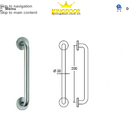
Skip to navigation
0
Menu
0
Skip to main content
Trang chủ
»
Sản phẩm
»
Phụ kiện cửa
»
Tay nắm cửa