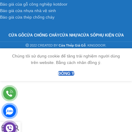
Báo giá của gỗ công nghiệp kotdoor
Báo giá cửa nhựa nhà vệ sinh
Báo giá cửa thép chống cháy
CỬA GỖ
CỬA CHỐNG CHÁY
CỬA NHỰA
CỬA SỔ
PHỤ KIỆN CỬA
2022 CREATED BY
Cửa Thép Giả Gỗ
. KINGDOOR.
Chúng tôi sử dụng cookie để tăng trải nghiệm người dùng
trên website. Bằng cách nhân đồng ý.
ĐỒNG Ý
0