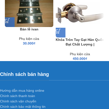
Bản lề ivan
Phụ kiện cửa
Khóa Tròn Tay Gạt Hàn Quốc
30.000
₫
Đạt Chất Lượng |
L
Hoabinhdoor
Phụ kiện cửa
450.000
₫
Chính sách bán hàng
Hướng dẫn mua hàng online
Chính sách thanh toán
Chính sách vận chuyển
Chính sách bảo mật thông tin