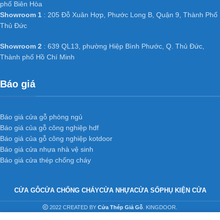
phố Biên Hòa
Showroom 1
: 205 Đỗ Xuân Hợp, Phước Long B, Quận 9, Thành Phố
Thủ Đức
Showroom 2
: 639 QL13, phường Hiệp Bình Phước, Q. Thủ Đức,
Thành phố Hồ Chí Minh
Báo giá
Báo giá cửa gỗ phòng ngủ
Báo giá của gỗ công nghiệp hdf
Báo giá của gỗ công nghiệp kotdoor
Báo giá cửa nhựa nhà vệ sinh
Báo giá cửa thép chống cháy
CỬA GỖ
CỬA CHỐNG CHÁY
CỬA NHỰA
CỬA SỔ
PHỤ KIỆN CỬA
2022 CREATED BY
Cửa Thép Giả Gỗ
. KINGDOOR.