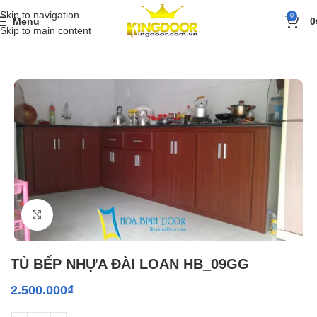
Skip to navigation
0
Menu
0
Skip to main content
Trang chủ
»
Sản phẩm
»
Tủ bếp nhựa
»
TỦ BẾP NHỰA ĐÀI LOAN H
Click to enlarge
TỦ BẾP NHỰA ĐÀI LOAN HB_09GG
2.500.000
₫