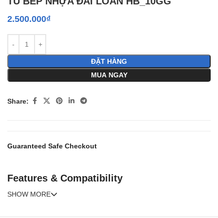
TỦ BẾP NHỰA ĐÀI LOAN HB_10GG
2.500.000
₫
ĐẶT HÀNG
MUA NGAY
Share:
Guaranteed Safe Checkout
Features & Compatibility
SHOW MORE