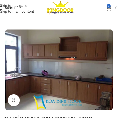
Skip to navigation
0
Menu
0
Skip to main content
Trang chủ
»
Sản phẩm
»
Tủ bếp nhựa
»
TỦ BẾP NHỰA ĐÀI LOAN H
Click to enlarge