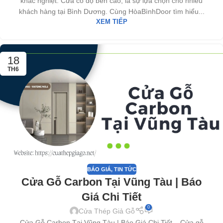
khắc nghiệt. Cửa có độ bền cao, là sự lựa chọn cho nhiều
khách hàng tại Bình Dương. Cùng HòaBìnhDoor tìm hiểu...
XEM TIẾP
18
TH6
BÁO GIÁ
,
TIN TỨC
Cửa Gỗ Carbon Tại Vũng Tàu | Báo
Giá Chi Tiết
0
Cửa Thép Giả Gỗ
Cửa Gỗ Carbon Tại Vũng Tàu | Báo Giá Chi Tiết – Cửa gỗ