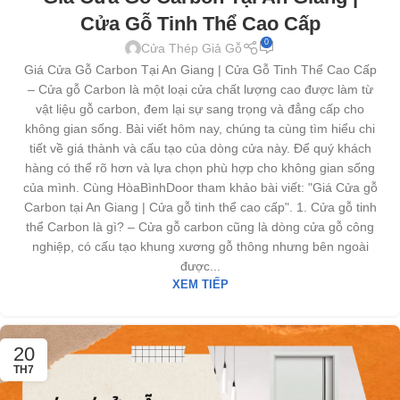
Cửa Gỗ Tinh Thể Cao Cấp
0
Cửa Thép Giả Gỗ
Giá Cửa Gỗ Carbon Tại An Giang | Cửa Gỗ Tinh Thể Cao Cấp
– Cửa gỗ Carbon là một loại cửa chất lượng cao được làm từ
vật liệu gỗ carbon, đem lại sự sang trọng và đẳng cấp cho
không gian sống. Bài viết hôm nay, chúng ta cùng tìm hiểu chi
tiết về giá thành và cấu tạo của dòng cửa này. Để quý khách
hàng có thể rõ hơn và lựa chọn phù hợp cho không gian sống
của mình. Cùng HòaBìnhDoor tham khảo bài viết: "Giá Cửa gỗ
Carbon tại An Giang | Cửa gỗ tinh thể cao cấp". 1. Cửa gỗ tinh
thể Carbon là gì? – Cửa gỗ carbon cũng là dòng cửa gỗ công
nghiệp, có cấu tạo khung xương gỗ thông nhưng bên ngoài
được...
XEM TIẾP
20
TH7