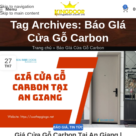
Skip to navigation
0
Menu
0
Skip to main content
Tag Archives: Báo GIá
Cửa Gỗ Carbon
Trang chủ
»
Báo GIá Cửa Gỗ Carbon
27
TH7
BÁO GIÁ
,
TIN TỨC
Giá Cửa Gỗ Carbon Tại An Giang |