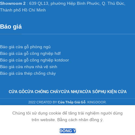
Showroom 2
: 639 QL13, phường Hiệp Bình Phước, Q. Thủ Đức,
Thành phố Hồ Chí Minh
Báo giá
Báo giá cửa gỗ phòng ngủ
Báo giá của gỗ công nghiệp hdf
Báo giá của gỗ công nghiệp kotdoor
Báo giá cửa nhựa nhà vệ sinh
Báo giá cửa thép chống cháy
CỬA GỖ
CỬA CHỐNG CHÁY
CỬA NHỰA
CỬA SỔ
PHỤ KIỆN CỬA
2022 CREATED BY
Cửa Thép Giả Gỗ
. KINGDOOR.
Chúng tôi sử dụng cookie để tăng trải nghiệm người dùng
trên website. Bằng cách nhân đồng ý.
ĐỒNG Ý