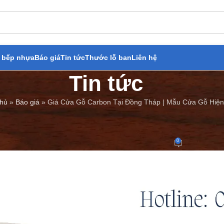
 bếp nhựa
Báo giá
Tin tức
Thước lỗ ban
Liên hệ
Tin tức
chủ
»
Báo giá
»
Giá Cửa Gỗ Carbon Tại Đồng Tháp | Mẫu Cửa Gỗ Hiện
BÁO GIÁ
,
TIN TỨC
arbon Tại Đồng Tháp | Mẫu Cửa 
0
Đăng bởi
Cửa Thép Giả Gỗ
On 25/05/2024