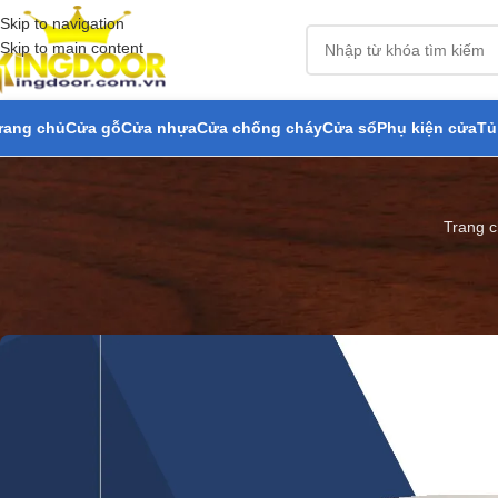
Skip to navigation
Skip to main content
rang chủ
Cửa gỗ
Cửa nhựa
Cửa chống cháy
Cửa sổ
Phụ kiện cửa
Tủ
Trang 
Giá Cửa Gỗ C