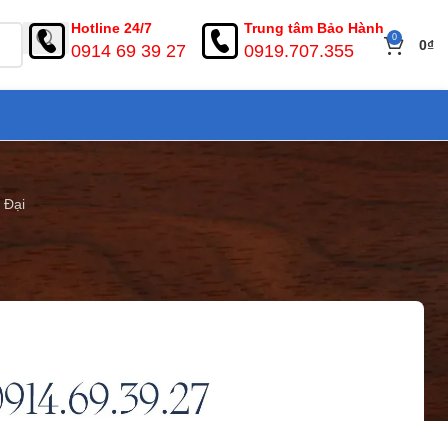
Hotline 24/7
Trung tâm Bảo Hành
0
0
₫
0914 69 39 27
0919.707.355
 Đại
Gỗ Hiện Đại