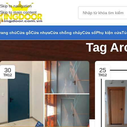
Skip to navigation
Skip to main content
rang chủ
Cửa gỗ
Cửa nhựa
Cửa chống cháy
Cửa sổ
Phụ kiện cửa
Tủ
Tag Ar
30
25
TH12
TH12