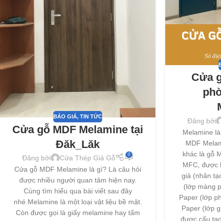
Cửa g
ph
BÁO GIÁ
,
TIN TỨC
Đăng bởi
Cửa gỗ MDF Melamine tại
Melamine là
Đăk_Lăk
MDF Melam
khác là gỗ 
0
Đăng bởi
Cửa Thép Giả Gỗ
MFC, được h
Cửa gỗ MDF Melamine là gì? Là câu hỏi
giả (nhân tạo)
được nhiều người quan tâm hiện nay.
(lớp màng p
Cùng tìm hiểu qua bài viết sau đây
Paper (lớp ph
nhé.Melamine là một loại vật liệu bề mặt.
Paper (lớp 
Còn được gọi là giấy melamine hay tấm
được cấu tạo