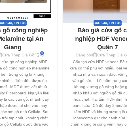
BÁO GIÁ
,
TIN TỨC
BÁO GIÁ
,
TIN TỨC
 gỗ công nghiệp
Báo giá cửa gỗ 
elamine tại An
nghiệp HDF Venee
Giang
Quận 7
0
Cửa Thép Giả Gỗ
Đăng bởi
Cửa Thép Giả G
về cửa gỗ công nghiệp MDF
Cấu tạo cửa HDF veneer. Bề 
a gỗ công nghiệp melamine
cửa có thể phủ với nhiều loại v
 bên trong cùng là khung
nhau như vân xoan đào, vân g
 nhiên . Tiếp đến được ép
vân gỗ sồi,… Lõi bên trong cá
mdf . MDF được viết tắt từ
khung xương gỗ cứng hoặc g
ty Fiberboard. Nguyên liệu
nhập khẩu với nguồn gỗ đã đư
ày là các vụn gỗ, nhánh cây,
hóa chất. Hai tấm HDF định h
 thập được thì cho vào máy
panel cửa. Có độ dày 3mm/tấ
các sợi gỗ nhỏ Cellulo. Sau
tấm HDF và khung xương là c
 trôi tạp chất, khoáng chất
Honeycomb giữ cho cánh cửa 
ợi gỗ Cellulo được đưa vào
chắn không bị cong vênh hay c