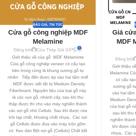
BÁO GIÁ
,
TIN TỨC
Cửa gỗ công nghiệp MDF
Giá cửa
Melamine
MDF M
0
Đăng bởi
Cửa Thép Giả Gỗ
Giới thiệu về của gỗ MDF Melaminte
Đăng bởi
Cửa gỗ công nghiệp veneer có cấu tạo
Giới thiệu 
bên trong cùng là khung xương gỗ tự
Melamine Cử
nhiên . Tiếp đến được ép vào hai tấm mdf
có cấu tạo
. MDF được viết tắt từ Medium Density
xương gỗ tự
Fiberboard. Nguyên liệu của loại gỗ này
vào hai tấm 
là các vụn gỗ, nhánh cây, sau khi thu
Medium Densi
thập được thì cho vào máy nghiền thành
của loại gỗ n
các sợi gỗ nhỏ Cellulo. Sau khi được rửa
sau khi thu
trôi tạp chất, khoáng chất nhựa,. Các sợi
nghiền thành 
gỗ Cellulo được đưa vào máy trộn gồm
khi được rửa
có: Keo dán Bột sợi gỗ (Cellulo) Chất kết
nhựa,. Các s