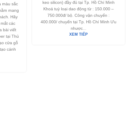
keo silicon) đầy đủ tại Tp. Hồ Chí Minh
à màu sắc
Khoá tuỳ loại dao động từ : 150.000 –
Nhằm mang
750.000đ/ bộ. Công vận chuyển :
khách. Hãy
400.000/ chuyến tại Tp. Hồ Chí Minh Ưu
 mắt các
nhược...
 bài viết
XEM TIẾP
er tại Thủ
tạo cửa gỗ
tạo cánh