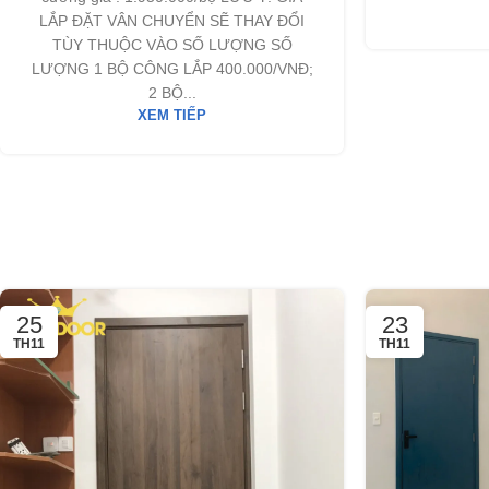
LẮP ĐẶT VÂN CHUYỂN SẼ THAY ĐỔI
TÙY THUỘC VÀO SỐ LƯỢNG SỐ
LƯỢNG 1 BỘ CÔNG LẮP 400.000/VNĐ;
2 BỘ...
XEM TIẾP
25
23
TH11
TH11