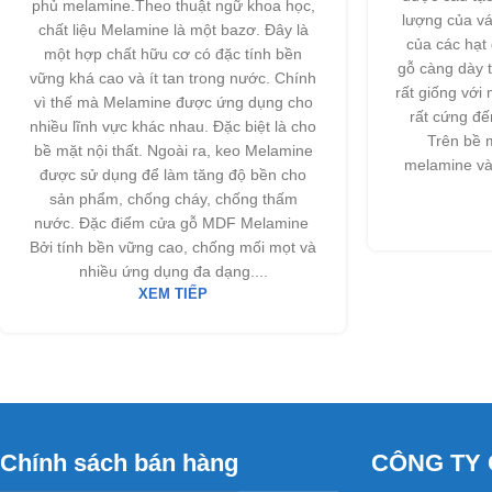
phủ melamine.Theo thuật ngữ khoa học,
lượng của v
chất liệu Melamine là một bazơ. Đây là
của các hạt 
một hợp chất hữu cơ có đặc tính bền
gỗ càng dày 
vững khá cao và ít tan trong nước. Chính
rất giống với
vì thế mà Melamine được ứng dụng cho
rất cứng đ
nhiều lĩnh vực khác nhau. Đặc biệt là cho
Trên bề 
bề mặt nội thất. Ngoài ra, keo Melamine
melamine và
được sử dụng để làm tăng độ bền cho
sản phẩm, chống cháy, chống thấm
nước. Đặc điểm cửa gỗ MDF Melamine
Bởi tính bền vững cao, chống mối mọt và
nhiều ứng dụng đa dạng....
XEM TIẾP
Chính sách bán hàng
CÔNG TY 