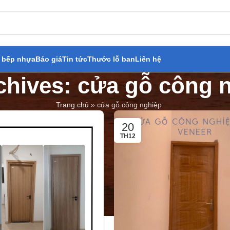
 bếp nhựa
Báo giá
Tin tức
Thước lỗ ban
Liên hệ
chives: cửa gỗ công 
Trang chủ
»
cửa gỗ công nghiệp
20
TH12