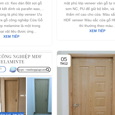
ồm có: Keo dán Bột sợi gỗ
mặt phủ lớp veneer vân gỗ tự 
t kết dính và parafin wax,…
sơn NC, PU để giữ bộ bền, và 
cùng là phủ lớp veneer Ưu
thẩm mĩ cao cho cửa. Màu sắ
ửa gỗ công nghiệp Cửa Gỗ
HDF veneer Màu sắc cửa gỗ H
ệp melamine là một trong
thì thường theo màu..
ại vật liệu được ứng...
XEM TIẾP
XEM TIẾP
05
TH12