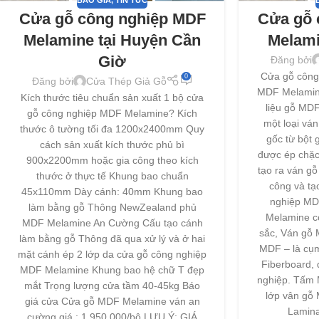
BÁO GIÁ
,
TIN TỨC
Cửa gỗ công nghiệp MDF
Cửa gỗ 
Melamine tại Huyện Cần
Melami
Giờ
Đăng bởi
Cửa gỗ công
0
Đăng bởi
Cửa Thép Giả Gỗ
MDF Melamine
Kích thước tiêu chuẩn sản xuất 1 bộ cửa
liệu gỗ MDF
gỗ công nghiệp MDF Melamine? Kích
một loại vá
thước ô tường tối đa 1200x2400mm Quy
gốc từ bột 
cách sản xuất kích thước phủ bì
được ép chặc 
900x2200mm hoặc gia công theo kích
tạo ra ván g
thước ở thực tế Khung bao chuẩn
công và tạ
45x110mm Dày cánh: 40mm Khung bao
nghiệp MD
làm bằng gỗ Thông NewZealand phủ
Melamine c
MDF Melamine An Cường Cấu tạo cánh
sắc, Ván gỗ 
làm bằng gỗ Thông đã qua xử lý và ở hai
MDF – là cụm
mặt cánh ép 2 lớp da cửa gỗ công nghiệp
Fiberboard, 
MDF Melamine Khung bao hệ chữ T đẹp
nghiệp. Tấm
mắt Trọng lượng cửa tầm 40-45kg Báo
lớp vân gỗ
giá cửa Cửa gỗ MDF Melamine ván an
Lamina
cường giá : 1.950.000/bộ LƯU Ý: GIÁ