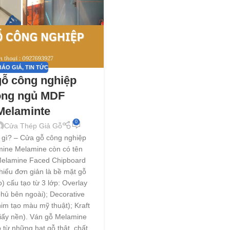
BÁO GIÁ
,
TIN TỨC
ỗ công nghiệp
òng ngủ MDF
Melaminte
0
Cửa Thép Giả Gỗ
 gì? – Cửa gỗ công nghiệp
ine Melamine còn có tên
Melamine Faced Chipboard
iểu đơn giản là bề mặt gỗ
 cấu tạo từ 3 lớp: Overlay
hủ bên ngoài); Decorative
im tạo màu mỹ thuật); Kraft
giấy nền). Ván gỗ Melamine
 từ những hạt gỗ thật, chất