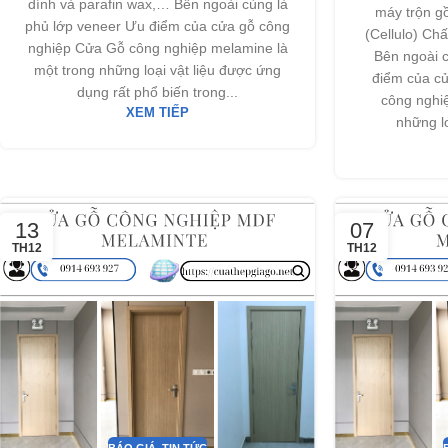
dính và parafin wax,… Bên ngoài cùng là
máy trộn g
phủ lớp veneer Ưu điểm của cửa gỗ công
(Cellulo) Chấ
nghiệp Cửa Gỗ công nghiệp melamine là
Bên ngoài 
một trong những loại vật liệu được ứng
điểm của c
dụng rất phổ biến trong...
công nghi
XEM TIẾP
những lo
13
07
TH12
TH12