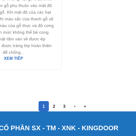
án gỗ phụ thuộc vào mật độ
gỗ. Khi mật độ của các hạt
thì màu sắc của thanh gỗ sẽ
 màu của gỗ thực và độ cứng
ến mức không thể bẻ cong.
mặt tấm ván sẽ được ép
 được tráng lớp hoàn thiện
để chống...
XEM TIẾP
1
2
3
›
»
CỔ PHẦN SX - TM - XNK - KINGDOOR