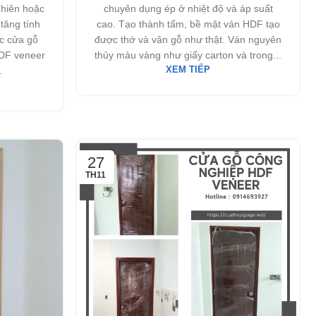
nhiên hoặc
chuyên dụng ép ở nhiệt độ và áp suất
tăng tính
cao. Tạo thành tấm, bề mặt ván HDF tạo
c cửa gỗ
được thớ và vân gỗ như thật. Ván nguyên
DF veneer
thủy màu vàng như giấy carton và trong...
.
XEM TIẾP
27
TH11