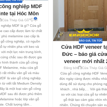
BÁO GIÁ
,
TIN TỨC
công nghiệp MDF
nte tại Hóc Môn
0
Cửa Thép Giả Gỗ
 nghiệp MDF là gì? Cửa gỗ
 cao cấp được làm từ chất
 phủ melamine cao cấp là
BÁO GIÁ
,
TIN TỨC
n gỗ công nghiệp, có nguồn
Cửa HDF veneer tạ
gỗ tự nhiên pha với keo và
với một lực nén trung bình,
Đức – báo giá cử
ỗ cứng chắc sau đó được gia
veneer mới nhất 
o hình thành cửa gỗ công
F Melamine, màu cửa gỗ
Đăng bởi
Cửa Thép Giả G
ó rất nhiều vân gỗ và màu
Cửa gỗ công nghiệp HDF Venee
MDF là ván gỗ công nghiệp.
đức ngày càng được nhiều nhà 
 từ viết tắt Medium Density
dùng để sử dụng cho phòng ng
đây là một loại ván gỗ công
khách , nhà bếp,… Với giá thà
 MDF sau đó được phủ thêm
so với các loại cửa gỗ tự nhi
 Melamine hoặc lớp vân gỗ
gỗ thật tạo cảm giác nhìn nh
te. Chất lượng tấm...
nhiên. Chúng tôi chuyên sản x