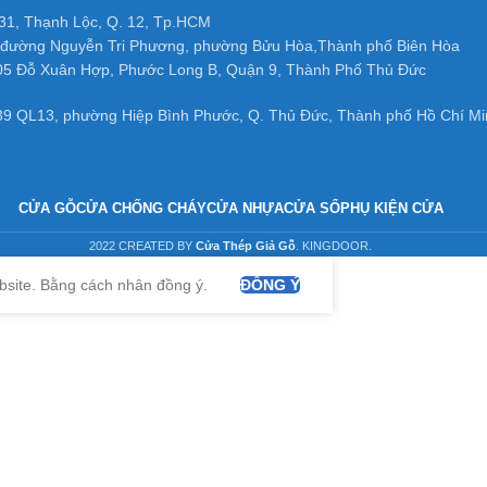
31, Thạnh Lộc, Q. 12, Tp.HCM
đường Nguyễn Tri Phương, phường Bửu Hòa,Thành phố Biên Hòa
05 Đỗ Xuân Hợp, Phước Long B, Quận 9, Thành Phố Thủ Đức
39 QL13, phường Hiệp Bình Phước, Q. Thủ Đức, Thành phố Hồ Chí Mi
CỬA GỖ
CỬA CHỐNG CHÁY
CỬA NHỰA
CỬA SỔ
PHỤ KIỆN CỬA
2022 CREATED BY
Cửa Thép Giả Gỗ
. KINGDOOR.
bsite. Bằng cách nhân đồng ý.
ĐỒNG Ý