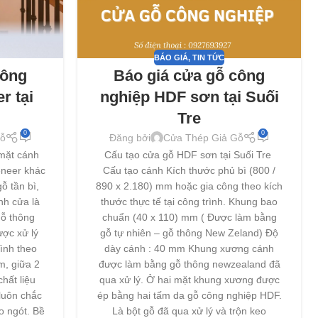
BÁO GIÁ
,
TIN TỨC
công
Báo giá cửa gỗ công
r tại
nghiệp HDF sơn tại Suối
Tre
0
0
ỗ
Đăng bởi
Cửa Thép Giả Gỗ
mặt cánh
Cấu tạo cửa gỗ HDF sơn tại Suối Tre
eneer khác
Cấu tạo cánh Kích thước phủ bì (800 /
ỗ tần bì,
890 x 2.180) mm hoặc gia công theo kích
nh cửa là
thước thực tế tại công trình. Khung bao
ỗ thông
chuẩn (40 x 110) mm ( Được làm bằng
ợc xử lý
gỗ tự nhiên – gỗ thông New Zeland) Độ
ình theo
dày cánh : 40 mm Khung xương cánh
m, giữa 2
được làm bằng gỗ thông newzealand đã
hất liệu
qua xử lý. Ở hai mặt khung xương được
luôn chắc
ép bằng hai tấm da gỗ công nghiệp HDF.
o ngót. Bề
Là bột gỗ đã qua xử lý và trộn keo