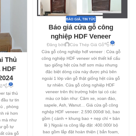
BÁO GIÁ
,
TIN TỨC
Báo giá cửa gỗ công
nghiệp HDF Veneer
0
Đăng bởi
Cửa Thép Giả Gỗ
Cửa gỗ công nghiệp hdf veneer : Cửa gỗ
i Thủ
công nghiệp HDF veneer với thiết kế cấu
tạo giống hệt cửa hdf sơn màu nhưng
a HDF
đặc biệt dòng cửa này được phủ bên
2024
ngoài 1 lớp vân gỗ thật giống hệt cửa gỗ
0
tự nhiên. Cửa gỗ công nghiệp HDF
ỗ
veneer trên thị trường hiện tại có các
r tại thủ
màu cơ bản như: Căm xe, xoan đào,
đầu tư tin
sapele, Ash, Wanut… Giá cửa gỗ công
ủ , phòng
nghệp HDF veneer: 2.590.000đ/ bộ, bao
nh rẻ hơn
gồm ( cánh + khung bao + nẹp chỉ + bản
ên mà như
lề ) Ngoài ra công lắp đặt :400.000/ bộ
ư gỗ tự
bao gồm lắp đặt hoàn thiện ( bắn foam,
uất cửa gỗ