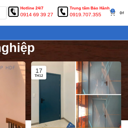
Hotline 24/7
Trung tâm Bảo Hành
0
0
₫
0914 69 39 27
0919.707.355
nghiệp
17
TH12