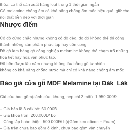
thừa, có thể sản xuất hàng loạt trong 1 thời gian ngắn
Gỗ melamine chống ẩm có khả năng chống ẩm mốc hiệu quả, giữ cho
nội thất bền đẹp với thời gian
Nhược điểm
Có độ cứng chắc nhưng không có độ dẻo, do đó không thể thi công
thành những sản phẩm phức tạp hay uốn cong
Đồ gỗ làm bằng gỗ công nghiệp melamine không thể chạm trổ những
họa tiết hay hoa văn phức tạp.
Độ bền được lâu năm nhưng không lâu bằng gỗ tự nhiên
không có khả năng chống nước mà chỉ có khả năng chống ẩm mốc
Báo giá cửa gỗ MDF Melamine tại Đăk_Lăk
Giá cửa bao gồm(cánh cửa, khung, nẹp chỉ 2 mặt): 1.950.000Đ
– Giá bản lề 3 cái/ bộ: 60.000Đ
– Giá khóa tròn: 200,000Đ/ bộ
– Công lắp hoàn thiện: 500.000Đ/ bộ(Gồm keo silicon + Foam)
– Giá trên chưa bao gồm ô kính, chưa bao gồm vận chuyển