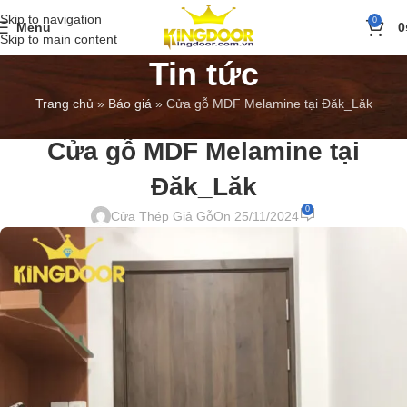
Skip to navigation
0
Menu
0
Skip to main content
Tin tức
Trang chủ
»
Báo giá
»
Cửa gỗ MDF Melamine tại Đăk_Lăk
BÁO GIÁ
,
TIN TỨC
Cửa gỗ MDF Melamine tại
Đăk_Lăk
0
Cửa Thép Giả Gỗ
On 25/11/2024