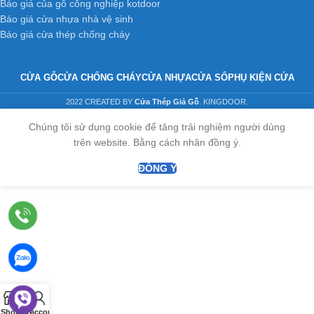
Báo giá của gỗ công nghiệp kotdoor
Báo giá cửa nhựa nhà vệ sinh
Báo giá cửa thép chống cháy
CỬA GỖ
CỬA CHỐNG CHÁY
CỬA NHỰA
CỬA SỔ
PHỤ KIỆN CỬA
2022 CREATED BY
Cửa Thép Giả Gỗ
. KINGDOOR.
Chúng tôi sử dụng cookie để tăng trải nghiệm người dùng
trên website. Bằng cách nhân đồng ý.
ĐỒNG Ý
0
Shop
Cart
My account