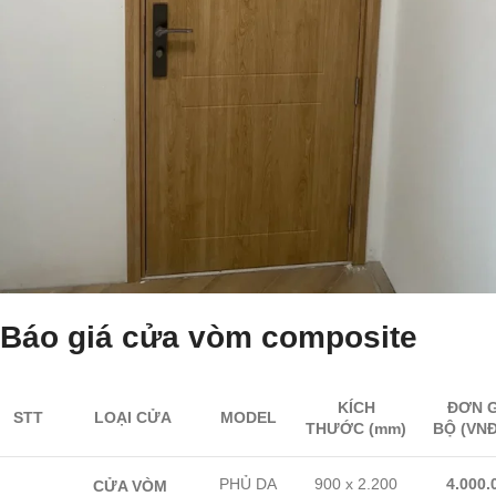
Báo giá cửa vòm composite
KÍCH
ĐƠN G
STT
LOẠI CỬA
MODEL
THƯỚC
(mm)
BỘ
(VNĐ
PHỦ DA
900 x 2.200
4.000.
CỬA VÒM