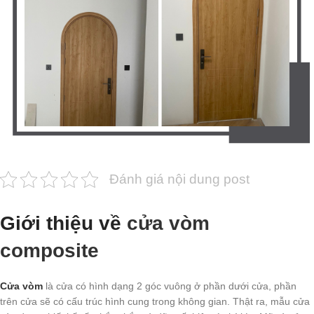
Đánh giá nội dung post
Giới thiệu về
cửa vòm
composite
Cửa vòm
là cửa có hình dạng 2 góc vuông ở phần dưới cửa, phần
trên cửa sẽ có cấu trúc hình cung trong không gian. Thật ra, mẫu cửa