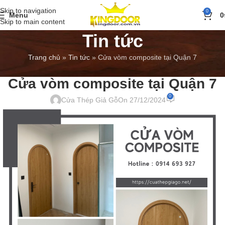
Skip to navigation
0
Menu
0
Skip to main content
Tin tức
Trang chủ
»
Tin tức
»
Cửa vòm composite tại Quận 7
BÁO GIÁ
,
TIN TỨC
Cửa vòm composite tại Quận 7
0
Cửa Thép Giả Gỗ
On 27/12/2024