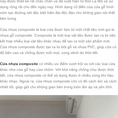
này được thiết kế rất chắc chắn và đã xuất hiện từ thời La Mã và sử
dụng rộng rãi cho đến ngày nay. Hình dạng cổ điển của cửa gỗ hình
vòm tạo đường nét đặc biệt hiện đại độc đáo cho không gian nội thất
bên trong.
Cửa nhựa composite là loại cửa được làm từ một chất liệu mới gọi là
nhựa gỗ composite. Composite là một loại vật liệu được tạo ra từ việc
kết hợp nhiều loại vật liệu khác nhau để tạo ra một sản phẩm mới.
Cửa nhựa composite được tạo ra từ bột gỗ và nhựa PVC, giúp cửa có
độ bền cao và chống được mối mọt, cong vênh do thời tiết.
Cửa nhựa composite
có nhiều ưu điểm vượt trội so với các loại cửa
khác như cửa gỗ hay cửa nhôm. Với khả năng chống chịu được thời
tiết, cửa nhựa composite có thể sử dụng được ở nhiều vùng khí hậu
khác nhau. Ngoài ra, cửa nhựa composite còn có độ cách âm và cách
nhiệt tốt, giúp giữ cho không gian bên trong luôn ấm áp và yên tĩnh.