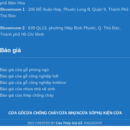
phố Biên Hòa
Showroom 1
: 205 Đỗ Xuân Hợp, Phước Long B, Quận 9, Thành Phố
Thủ Đức
Showroom 2
: 639 QL13, phường Hiệp Bình Phước, Q. Thủ Đức,
Thành phố Hồ Chí Minh
Báo giá
Báo giá cửa gỗ phòng ngủ
Báo giá của gỗ công nghiệp hdf
Báo giá của gỗ công nghiệp kotdoor
Báo giá cửa nhựa nhà vệ sinh
Báo giá cửa thép chống cháy
CỬA GỖ
CỬA CHỐNG CHÁY
CỬA NHỰA
CỬA SỔ
PHỤ KIỆN CỬA
2022 CREATED BY
Cửa Thép Giả Gỗ
. KINGDOOR.