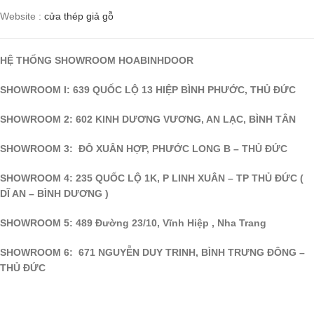
Website :
cửa thép giả gỗ
HỆ THỐNG SHOWROOM HOABINHDOOR
SHOWROOM I: 639 QUỐC LỘ 13 HIỆP BÌNH PHƯỚC, THỦ ĐỨC
SHOWROOM 2: 602 KINH DƯƠNG VƯƠNG, AN LẠC, BÌNH TÂN
SHOWROOM 3: ĐÔ XUÂN HỢP, PHƯỚC LONG B – THỦ ĐỨC
SHOWROOM 4: 235 QUỐC LỘ 1K, P LINH XUÂN – TP THỦ ĐỨC (
DĨ AN – BÌNH DƯƠNG )
SHOWROOM 5: 489 Đường 23/10, Vĩnh Hiệp , Nha Trang
SHOWROOM 6: 671 NGUYỄN DUY TRINH, BÌNH TRƯNG ĐÔNG –
THỦ ĐỨC