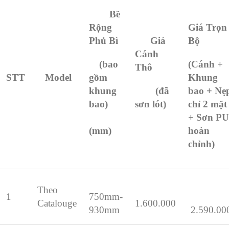
Bề
Rộng
Giá Trọn
Phủ Bì
Giá
Bộ
Cánh
(bao
(Cánh +
Thô
STT
Model
gồm
Khung
khung
(đã
bao + Nẹ
bao)
sơn lót)
chỉ 2 mặt
+ Sơn PU
(mm)
hoàn
chỉnh)
Theo
1
750mm-
Catalouge
1.600.000
930mm
2.590.00