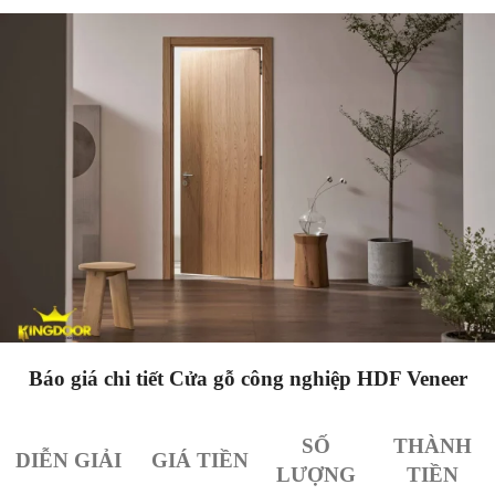
Báo giá chi tiết Cửa gỗ công nghiệp
HDF Veneer
SỐ
THÀNH
DIỄN GIẢI
GIÁ TIỀN
LƯỢNG
TIỀN