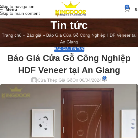
Skip to navigation
0
Menu
0
Skip to main content
Tin tức
Trang chủ
»
Báo giá
»
Báo Giá Cửa Gỗ Công Nghiệp HDF Veneer tại
An Giang
BÁO GIÁ
,
TIN TỨC
Báo Giá Cửa Gỗ Công Nghiệp
HDF Veneer tại An Giang
0
Cửa Thép Giả Gỗ
On 06/04/2024