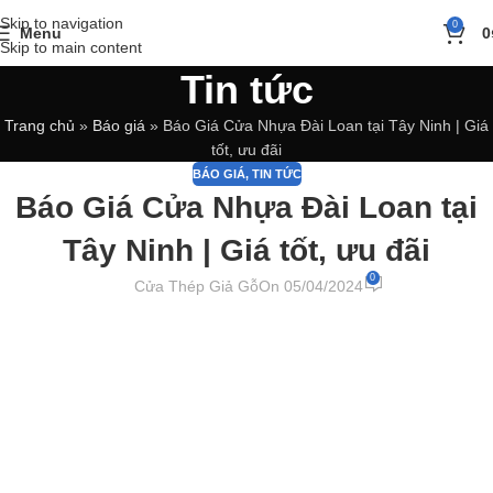
Skip to navigation
0
Menu
0
Skip to main content
Tin tức
Trang chủ
»
Báo giá
»
Báo Giá Cửa Nhựa Đài Loan tại Tây Ninh | Giá
tốt, ưu đãi
BÁO GIÁ
,
TIN TỨC
Báo Giá Cửa Nhựa Đài Loan tại
Tây Ninh | Giá tốt, ưu đãi
0
Cửa Thép Giả Gỗ
On 05/04/2024