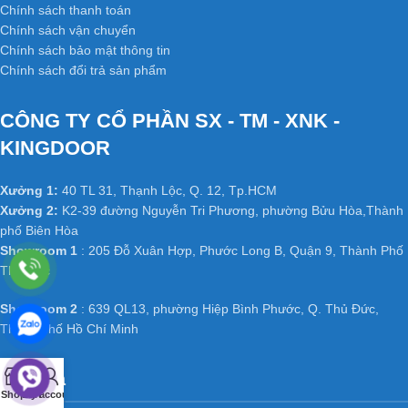
Chính sách thanh toán
Chính sách vận chuyển
Chính sách bảo mật thông tin
Chính sách đổi trả sản phẩm
CÔNG TY CỔ PHẦN SX - TM - XNK -
KINGDOOR
Xưởng 1:
40 TL 31, Thạnh Lộc, Q. 12, Tp.HCM
Xưởng 2:
K2-39 đường Nguyễn Tri Phương, phường Bửu Hòa,Thành
phố Biên Hòa
Showroom 1
: 205 Đỗ Xuân Hợp, Phước Long B, Quận 9, Thành Phố
Thủ Đức
Showroom 2
: 639 QL13, phường Hiệp Bình Phước, Q. Thủ Đức,
Thành phố Hồ Chí Minh
0
Báo giá
Shop
Cart
My account