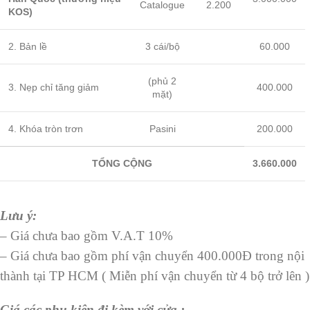
Catalogue
2.200
KOS)
2. Bản lề
3 cái/bộ
60.000
(phủ 2
3. Nẹp chỉ tăng giảm
400.000
mặt)
4. Khóa tròn trơn
Pasini
200.000
TỔNG CỘNG
3.660.000
Lưu ý:
– Giá chưa bao gồm V.A.T 10%
– Giá chưa bao gồm phí vận chuyển 400.000Đ trong nội
thành tại TP HCM ( Miễn phí vận chuyển từ 4 bộ trở lên )
Giá các phụ kiện đi kèm với cửa :