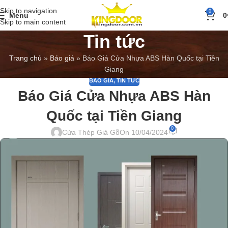
Skip to navigation
0
Menu
0
Skip to main content
Tin tức
Trang chủ
»
Báo giá
»
Báo Giá Cửa Nhựa ABS Hàn Quốc tại Tiền
Giang
BÁO GIÁ
,
TIN TỨC
Báo Giá Cửa Nhựa ABS Hàn
Quốc tại Tiền Giang
0
Cửa Thép Giả Gỗ
On 10/04/2024