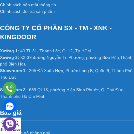
Chính sách bảo mật thông tin
Chính sách đổi trả sản phẩm
CÔNG TY CỔ PHẦN SX - TM - XNK -
KINGDOOR
Xưởng 1:
40 TL 31, Thạnh Lộc, Q. 12, Tp.HCM
Xưởng 2:
K2-39 đường Nguyễn Tri Phương, phường Bửu Hòa,Thành
phố Biên Hòa
Showroom 1
: 205 Đỗ Xuân Hợp, Phước Long B, Quận 9, Thành Phố
Thủ Đức
Showroom 2
: 639 QL13, phường Hiệp Bình Phước, Q. Thủ Đức,
Thành phố Hồ Chí Minh
Báo giá
0
Shop
Cart
My account
Báo giá cửa gỗ phòng ngủ