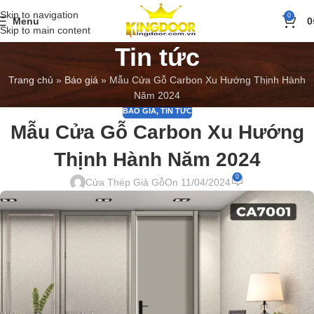
Skip to navigation
0
Menu
0
Skip to main content
Tin tức
Trang chủ
»
Báo giá
»
Mẫu Cửa Gỗ Carbon Xu Hướng Thịnh Hành
Năm 2024
BÁO GIÁ
,
TIN TỨC
Mẫu Cửa Gỗ Carbon Xu Hướng
Thịnh Hành Năm 2024
0
Cửa Thép Giả Gỗ
On 11/04/2024