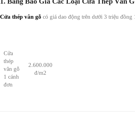
1. Bảng Báo Giá Các Loại Cửa Thép Vân G
Cửa thép vân gỗ
có giá dao động trên dưới 3 triệu đồng 1
Cửa
thép
2.600.000
vân gỗ
đ/m2
1 cánh
đơn