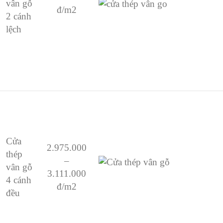
vân gỗ
đ/m2
2 cánh
lệch
Cửa
2.975.000
thép
–
vân gỗ
3.111.000
4 cánh
đ/m2
đều