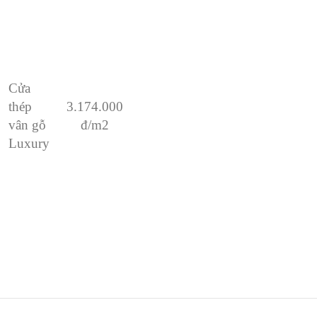
Cửa
thép
3.174.000
vân gỗ
đ/m2
Luxury