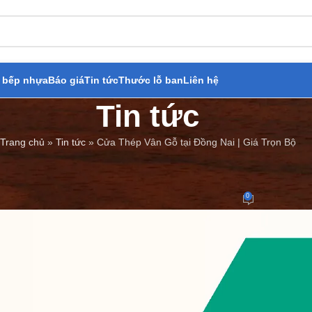
 bếp nhựa
Báo giá
Tin tức
Thước lỗ ban
Liên hệ
Tin tức
Trang chủ
»
Tin tức
»
Cửa Thép Vân Gỗ tại Đồng Nai | Giá Trọn Bộ
BÁO GIÁ
,
TIN TỨC
hép Vân Gỗ tại Đồng Nai | Giá Tr
0
Đăng bởi
Cửa Thép Giả Gỗ
On 24/04/2024