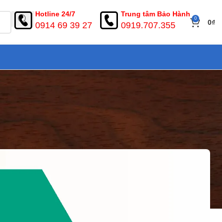
Hotline 24/7
Trung tâm Bảo Hành
0
0
₫
0914 69 39 27
0919.707.355
ọn Bộ