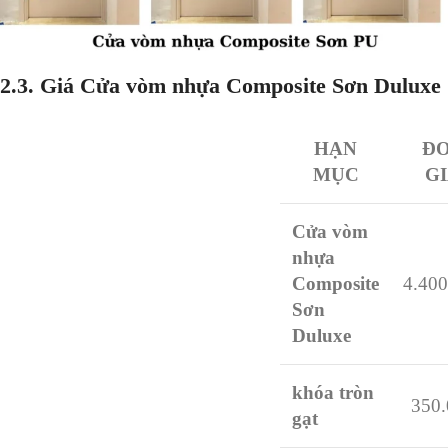
2.
3. Giá Cửa vòm nhựa Composite Sơn Duluxe
HẠN
Đ
MỤC
G
Cửa vòm
nhựa
Composite
4.400
Sơn
Duluxe
khóa tròn
350.
gạt