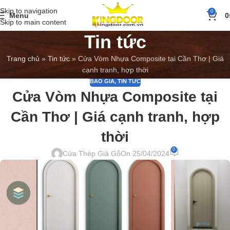
Skip to navigation
0
Menu
0
Skip to main content
Tin tức
Trang chủ
»
Tin tức
»
Cửa Vòm Nhựa Composite tại Cần Thơ | Giá
cạnh tranh, hợp thời
BÁO GIÁ
,
TIN TỨC
Cửa Vòm Nhựa Composite tại
Cần Thơ | Giá cạnh tranh, hợp
thời
0
Cửa Thép Giả Gỗ
On 25/04/2024