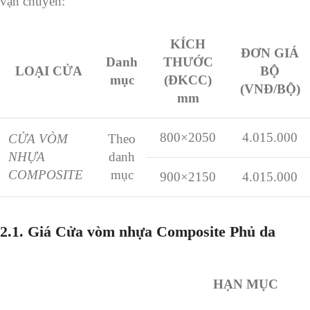
vận chuyển:
KÍCH
ĐƠN GIÁ
Danh
THƯỚC
LOẠI CỬA
BỘ
mục
(ĐKCC)
(VNĐ/BỘ)
mm
800×2050
4.015.000
CỬA VÒM
Theo
NHỰA
danh
COMPOSITE
mục
900×2150
4.015.000
2.1. Giá Cửa vòm nhựa Composite Phủ da
HẠN MỤC