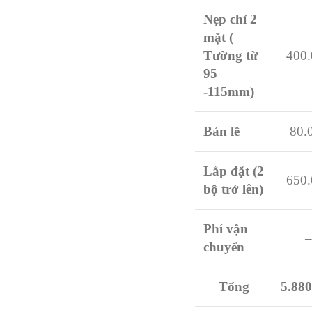
Nẹp chỉ 2
mặt (
Tường từ
400.
95
-115mm)
Bản lề
80.
Lắp đặt (2
650.
bộ trở lên)
Phí vận
–
chuyển
Tổng
5.880