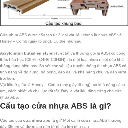
Cửa nhựa ABS được cấu tạo từ 2 loại vật liệu chính là nhựa ABS và
Honey – Comb (giấy tổ ong). Cụ thể như sau:
Acrylonitrin butadien styren
(viết tắt và thường gọi là ABS) có công
thức hóa học (C8H8· C4H6·C3H3N)n là một loại nhựa nhiệt dẻo khá
thông dụng hiên nay. So với các vật liệu truyền thống thì nhựa ABS có
tính năng về độ cứng, độ bóng, dẻo dai và khả năng chịu va đập vượt
trội hơn.
Vật liệu ở giữa là Honey – Comb (hay giấy tổ ong), có khả năng cách
âm, cách nhiệt và chịu lực rất tốt. Đây là vật liệu tăng cứng cho cửa
nhựa ABS.
Cấu tạo
cửa nhựa ABS
là gì?
Cấu tạo của
cửa nhựa abs là gì
? Một cánh cửa nhựa ABS thường
dày 35mm và được tạo nên từ nhiều lớp như sau: