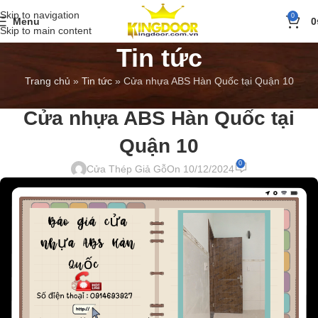
Skip to navigation
0
Menu
0
Skip to main content
Tin tức
Trang chủ
»
Tin tức
»
Cửa nhựa ABS Hàn Quốc tại Quận 10
BÁO GIÁ
,
TIN TỨC
Cửa nhựa ABS Hàn Quốc tại
Quận 10
0
Cửa Thép Giả Gỗ
On 10/12/2024