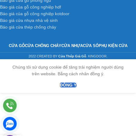
Báo giá cửa gỗ phòng ngủ
Báo giá của gỗ công nghiệp hdf
Báo giá của gỗ công nghiệp kotdoor
Báo giá cửa nhựa nhà vệ sinh
Báo giá cửa thép chống cháy
CỬA GỖ
CỬA CHỐNG CHÁY
CỬA NHỰA
CỬA SỔ
PHỤ KIỆN CỬA
2022 CREATED BY
Cửa Thép Giả Gỗ
. KINGDOOR.
Chúng tôi sử dụng cookie để tăng trải nghiệm người dùng
trên website. Bằng cách nhân đồng ý.
ĐỒNG Ý