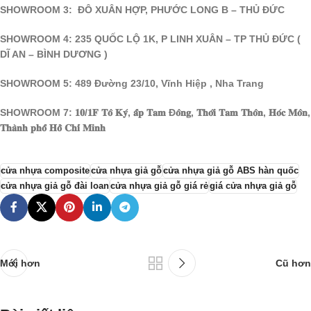
SHOWROOM 3: ĐÔ XUÂN HỢP, PHƯỚC LONG B – THỦ ĐỨC
SHOWROOM 4: 235 QUỐC LỘ 1K, P LINH XUÂN – TP THỦ ĐỨC (
DĨ AN – BÌNH DƯƠNG )
SHOWROOM 5: 489 Đường 23/10, Vĩnh Hiệp , Nha Trang
SHOWROOM 7: 𝟏𝟎/𝟏𝐅 𝐓𝐨̂ 𝐊𝐲́, 𝐚̂́𝐩 𝐓𝐚𝐦 Đ𝐨̂𝐧𝐠, 𝐓𝐡𝐨̛́𝐢 𝐓𝐚𝐦 𝐓𝐡𝐨̂𝐧, 𝐇𝐨́𝐜 𝐌𝐨̂𝐧,
𝐓𝐡𝐚̀𝐧𝐡 𝐩𝐡𝐨̂́ 𝐇𝐨̂̀ 𝐂𝐡𝐢́ 𝐌𝐢𝐧𝐡
cửa nhựa composite
cửa nhựa giả gỗ
cửa nhựa giả gỗ ABS hàn quốc
cửa nhựa giả gỗ đài loan
cửa nhựa giả gỗ giá rẻ
giá cửa nhựa giả gỗ
Mới hơn
Cũ hơn