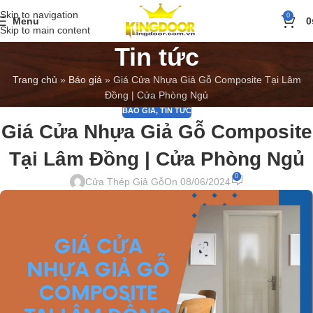
Skip to navigation
0
Menu
0
Skip to main content
Tin tức
Trang chủ
»
Báo giá
»
Giá Cửa Nhựa Giả Gỗ Composite Tại Lâm
Đồng | Cửa Phòng Ngủ
BÁO GIÁ
,
TIN TỨC
Giá Cửa Nhựa Giả Gỗ Composite
Tại Lâm Đồng | Cửa Phòng Ngủ
0
Cửa Thép Giả Gỗ
On 08/06/2024