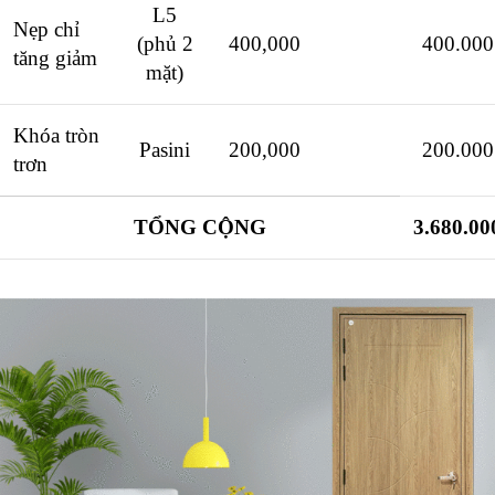
L5
Nẹp chỉ
(phủ 2
400,000
400.000
tăng giảm
mặt)
Khóa tròn
Pasini
200,000
200.000
trơn
TỔNG CỘNG
3.680.00