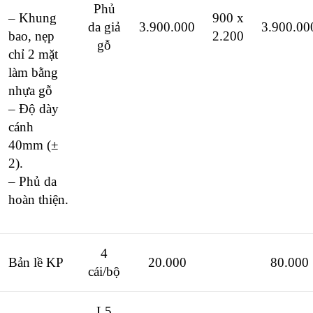
Phủ
– Khung
900 x
da giả
3.900.000
3.900.00
bao, nẹp
2.200
gỗ
chỉ 2 mặt
làm bằng
nhựa gỗ
– Độ dày
cánh
40mm (±
2).
– Phủ da
hoàn thiện.
4
Bản lề KP
20.000
80.000
cái/bộ
L5