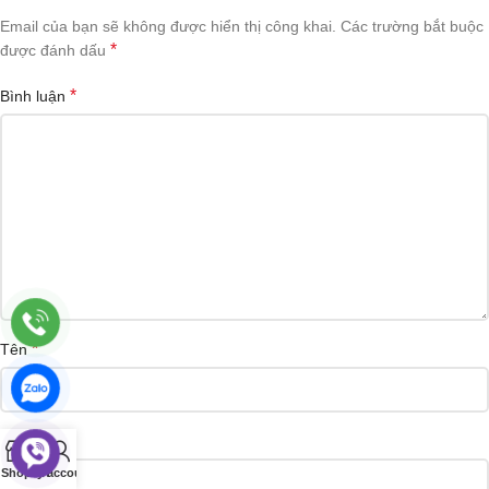
Email của bạn sẽ không được hiển thị công khai.
Các trường bắt buộc
*
được đánh dấu
*
Bình luận
*
Tên
*
Email
0
Shop
Cart
My account