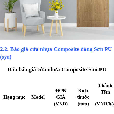
2.2. Báo giá cửa nhựa Composite dòng Sơn PU
(sya)
Báo báo giá cửa nhựa Composite Sơn PU
Thành
ĐƠN
Kích
Tiền
Hạng mục
Model
GIÁ
thước
(VNĐ)
(mm)
(VNĐ/bộ