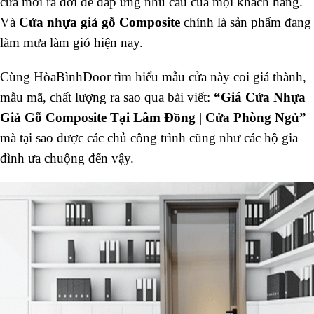
cửa mới ra đời để đáp ứng nhu cầu của mọi khách hàng.
Và
Cửa nhựa giả gỗ Composite
chính là sản phẩm đang
làm mưa làm gió hiện nay.
Cùng HòaBìnhDoor tìm hiểu mẫu cửa này coi giá thành,
mẫu mã, chất lượng ra sao qua bài viết:
“
Giá Cửa Nhựa
Giả Gỗ Composite Tại Lâm Đồng | Cửa Phòng Ngủ”
mà tại sao được các chủ công trình cũng như các hộ gia
đình ưa chuộng đến vậy.