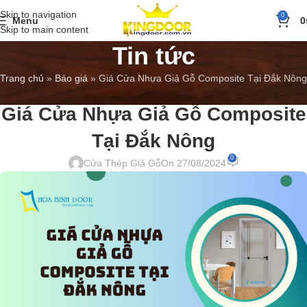
Skip to navigation
0
Menu
0
Skip to main content
Tin tức
Trang chủ
»
Báo giá
»
Giá Cửa Nhựa Giả Gỗ Composite Tại Đắk Nông
BÁO GIÁ
,
TIN TỨC
Giá Cửa Nhựa Giả Gỗ Composite
Tại Đắk Nông
0
Cửa Thép Giả Gỗ
On 27/08/2024