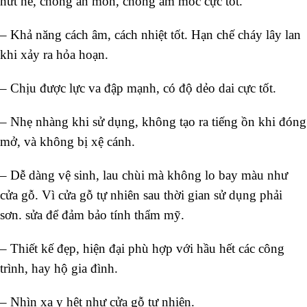
nứt nẻ, chống ăn mòn, chống ẩm mốc cực tốt.
– Khả năng cách âm, cách nhiệt tốt. Hạn chế cháy lây lan
khi xảy ra hỏa hoạn.
– Chịu được lực va đập mạnh, có độ dẻo dai cực tốt.
– Nhẹ nhàng khi sử dụng, không tạo ra tiếng ồn khi đóng
mở, và không bị xệ cánh.
– Dễ dàng vệ sinh, lau chùi mà không lo bay màu như
cửa gỗ. Vì cửa gỗ tự nhiên sau thời gian sử dụng phải
sơn. sửa để đảm bảo tính thẩm mỹ.
– Thiết kế đẹp, hiện đại phù hợp với hầu hết các công
trình, hay hộ gia đình.
– Nhìn xa y hệt như cửa gỗ tự nhiên.