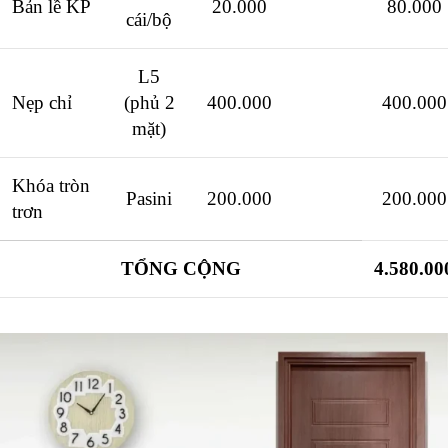
Bản lề KP
20.000
80.000
cái/bộ
L5
Nẹp chỉ
(phủ 2
400.000
400.000
mặt)
Khóa tròn
Pasini
200.000
200.000
trơn
TỔNG CỘNG
4.580.00