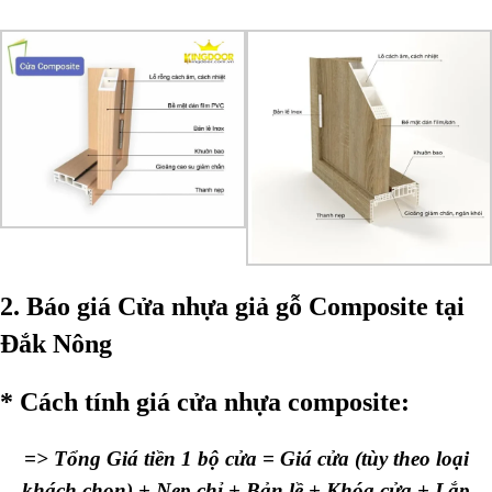
2. Báo giá Cửa nhựa giả gỗ Composite tại
Đắk Nông
* Cách tính giá cửa nhựa composite:
=> Tổng Giá tiền 1 bộ cửa = Giá cửa (tùy theo loại
khách chọn) + Nẹp chỉ + Bản lề + Khóa cửa + Lắp