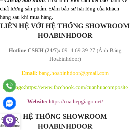
–
Chế độ bảo hành
: HòaBìnhDoor cam kết bảo hành về
chất lượng sản phẩm. Đảm bảo sự hài lòng của khách
hàng sau khi mua hàng.
LIÊN HỆ VỚI HỆ THỐNG SHOWROOM
HOABINHDOOR
Hotline CSKH (24/7):
0914.69.39.27 (Ánh Băng
Hoabinhdoor)
Email:
bang.hoabinhdoor@gmail.com
Fanpage:
https://www.facebook.com/cuanhuacomposite
Website:
https://cuathepgiago.net/
HỆ THỐNG SHOWROOM
0
HOABINHDOOR
Shop
Cart
My account