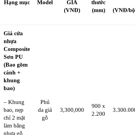
Hạng mục
Model
GIÁ
thước
(VNĐ)
(mm)
(VNĐ/bộ
Giá cửa
nhựa
Composite
Sơn PU
(Bao gồm
cánh +
khung
bao)
– Khung
Phủ
900 x
bao, nẹp
da giả
3,300,000
3.300.00
2.200
chỉ 2 mặt
gỗ
làm bằng
nhựa gỗ