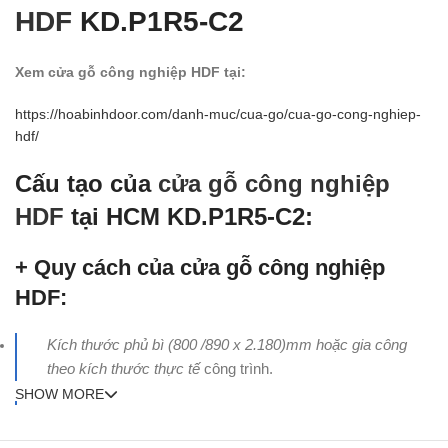
HDF
KD.P1R5-C2
Xem cửa gỗ công nghiệp HDF tại:
https://hoabinhdoor.com/danh-muc/cua-go/cua-go-cong-nghiep-
hdf/
Cấu tạo của
cửa gỗ công nghiệp
HDF
tại HCM KD.P1R5-C2:
+ Quy cách của cửa gỗ công nghiệp
HDF:
Kích thước phủ bì (800 /890 x 2.180)mm hoặc gia công
theo kích thước thực tế
công trình.
SHOW MORE
Khung bao chuẩn (40 x 110)mm (Làm bằng gỗ tự nhiên –
gỗ thông new zealand)