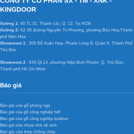
CÔNG TY CỔ PHẦN SX - TM - XNK -
Cửa gỗ công nghiệp HDF
đã thành chuẩn mực cửa thông
KINGDOOR
phòng, cửa văn phòng trong các công trình công nghiệp và dân
dụng như chung cư, Biệt thự, nhà phố ở các nước tiên tiến như
Xưởng 1:
40 TL 31, Thạnh Lộc, Q. 12, Tp.HCM
Mỹ, Hàn Quốc, Nhật Bản…
Xưởng 2:
K2-39 đường Nguyễn Tri Phương, phường Bửu Hòa,Thành
phố Biên Hòa
Đặc biệt đã và đang dần phát triển mạnh ở Việt Nam, có các đơn
Showroom 1
: 205 Đỗ Xuân Hợp, Phước Long B, Quận 9, Thành Phố
vị cung cấp hàng chất lượng và uy tín hàng đầu tại Việt Nam như
Thủ Đức
: Kingdoor, Hoabinhdoor…
Showroom 2
: 639 QL13, phường Hiệp Bình Phước, Q. Thủ Đức,
HỆ THỐNG XƯỞNG SẢN XUẤT
Thành phố Hồ Chí Minh
Xưởng 1 :
35/T2 Vườn Lài, P. An Phú Đông, Q. 12,
Tp.HCM
Báo giá
Xưởng 2 :
Số 361 TX25, Phường Thạnh Xuân, Q12, TP.
HCM.
Xưởng 3 :
K2-39, Tổ 48, KP 3, Nguyễn Tri Phương,
Báo giá cửa gỗ phòng ngủ
Phường Bửu Hòa, Thành phố Biên Hoà, Tỉnh Đồng Nai
Báo giá của gỗ công nghiệp hdf
Web:
cuanhuacomposite.net
Báo giá của gỗ công nghiệp kotdoor
Email : dongpham.hoabinhdoor@gmail.com
Báo giá cửa nhựa nhà vệ sinh
Báo giá cửa thép chống cháy