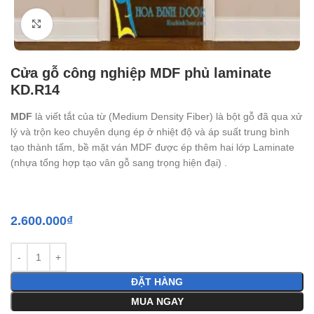
Click to enlarge
Cửa gỗ công nghiệp MDF phủ laminate
KD.R14
MDF
là viết tắt của từ (Medium Density Fiber) là bột gỗ đã qua xử
lý và trộn keo chuyên dụng ép ở nhiệt độ và áp suất trung bình
tạo thành tấm, bề mặt ván MDF được ép thêm hai lớp Laminate
(nhựa tổng hợp tạo vân gỗ sang trọng hiện đại) .
2.600.000
₫
ĐẶT HÀNG
MUA NGAY