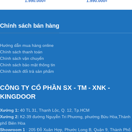
1.990.000
₫
1.990.000
₫
thất, không gian.
Báo giá
cửa gỗ công nghiệp MDF laminate
bao gồm: Cánh +
Khung Bao + nẹp chỉ 2 mặt + phủ laminate hoàn thiện.
Chính sách bán hàng
Kích thước tiêu chuẩn: 800 x 2.100mm hoặc 900 x 2.200mm
(Hoặc theo kích thước thực tế tại công trình).
Hướng dẫn mua hàng online
Quý khách vui lòng liên hệ ngay để được tư vấn.
Chính sách thanh toán
Chính sách vận chuyển
HỆ THỐNG XƯỞNG SẢN XUẤT
Chính sách bảo mật thông tin
Xưởng 1 :
35/T2 Vườn Lài, P. An Phú Đông, Q. 12,
Chính sách đổi trả sản phẩm
Tp.HCM
Xưởng 2 :
Số 361 TX25, Phường Thạnh Xuân, Q12, TP.
CÔNG TY CỔ PHẦN SX - TM - XNK -
HCM.
KINGDOOR
Xưởng 3 :
K2-39, Tổ 48, KP 3, Nguyễn Tri Phương,
Phường Bửu Hòa, Thành phố Biên Hoà, Tỉnh Đồng Nai
Xưởng 1:
40 TL 31, Thạnh Lộc, Q. 12, Tp.HCM
Web:
cuanhuacomposite.net
–
kingdoor.com.vn
–
Xưởng 2:
K2-39 đường Nguyễn Tri Phương, phường Bửu Hòa,Thành
phố Biên Hòa
hoabinhdoor.com
Showroom 1
: 205 Đỗ Xuân Hợp, Phước Long B, Quận 9, Thành Phố
Email : dongpham.hoabinhdoor@gmail.com