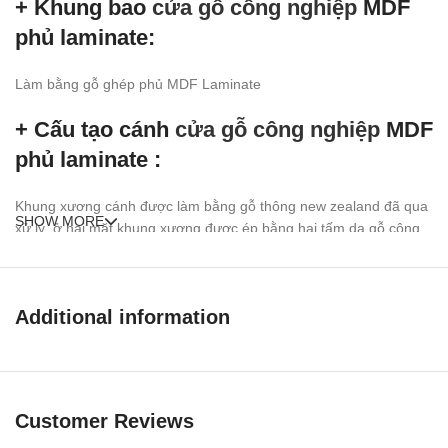
+ Khung bao
cửa gỗ công nghiệp
MDF
phủ laminate:
Làm bằng gỗ ghép phủ MDF Laminate
+ Cấu tạo cánh
cửa gỗ công nghiệp
MDF
phủ laminate :
Khung xương cánh được làm bằng gỗ thông new zealand đã qua
SHOW MORE
xử lý, ở hai mặt khung xương được ép bằng hai tấm da
gỗ công
nghiệp MDF
phủ Laminate hoàn thiện bề mặt, ).
MDF
là viết tắt của từ (Medium Density Fiber) là bột gỗ đã qua xử
lý và trộn keo chuyên dụng ép ở nhiệt độ và áp suất trung bình
Additional information
tạo thành tấm, bề mặt ván MDF được ép thêm hai lớp Melamine
(nhựa tổng hợp tạo vân gỗ sang trọng hiện đại) .
Ưu điểm
Cửa gỗ công nghiệp MDF
Customer Reviews
phủ laminate
: