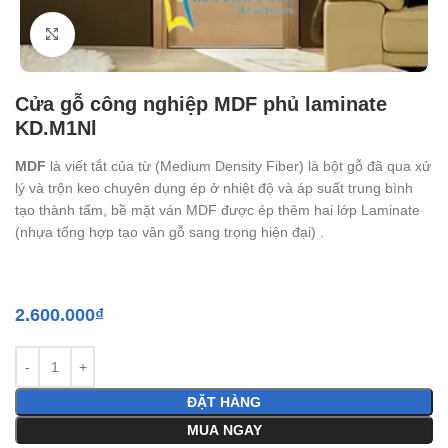
Click to enlarge
Cửa gỗ công nghiệp MDF phủ laminate
KD.M1Nl
MDF
là viết tắt của từ (Medium Density Fiber) là bột gỗ đã qua xử
lý và trộn keo chuyên dụng ép ở nhiệt độ và áp suất trung bình
tạo thành tấm, bề mặt ván MDF được ép thêm hai lớp Laminate
(nhựa tổng hợp tạo vân gỗ sang trọng hiện đại) .
2.600.000
₫
ĐẶT HÀNG
MUA NGAY