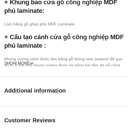
+ Khung bao
cửa gỗ công nghiệp
MDF
phủ laminate:
Làm bằng gỗ ghép phủ MDF Laminate
+ Cấu tạo cánh
cửa gỗ công nghiệp
MDF
phủ laminate :
Khung xương cánh được làm bằng gỗ thông new zealand đã qua
SHOW MORE
xử lý, ở hai mặt khung xương được ép bằng hai tấm da
gỗ công
nghiệp MDF
phủ Laminate hoàn thiện bề mặt, ).
MDF
là viết tắt của từ (Medium Density Fiber) là bột gỗ đã qua xử
lý và trộn keo chuyên dụng ép ở nhiệt độ và áp suất trung bình
Additional information
tạo thành tấm, bề mặt ván MDF được ép thêm hai lớp Melamine
(nhựa tổng hợp tạo vân gỗ sang trọng hiện đại) .
Ưu điểm
Cửa gỗ công nghiệp MDF
Customer Reviews
phủ laminate
: