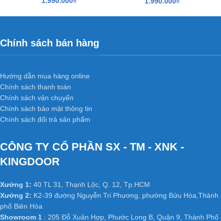
1.990.000
₫
1.990.000
₫
thất, không gian.
Báo giá
cửa gỗ công nghiệp MDF laminate
bao gồm: Cánh +
Khung Bao + nẹp chỉ 2 mặt + phủ laminate hoàn thiện.
Chính sách bán hàng
Kích thước tiêu chuẩn: 800 x 2.100mm hoặc 900 x 2.200mm
(Hoặc theo kích thước thực tế tại công trình).
Hướng dẫn mua hàng online
Quý khách vui lòng liên hệ ngay để được tư vấn.
Chính sách thanh toán
Chính sách vận chuyển
HỆ THỐNG XƯỞNG SẢN XUẤT
Chính sách bảo mật thông tin
Xưởng 1 :
35/T2 Vườn Lài, P. An Phú Đông, Q. 12,
Chính sách đổi trả sản phẩm
Tp.HCM
Xưởng 2 :
Số 361 TX25, Phường Thạnh Xuân, Q12, TP.
CÔNG TY CỔ PHẦN SX - TM - XNK -
HCM.
KINGDOOR
Xưởng 3 :
K2-39, Tổ 48, KP 3, Nguyễn Tri Phương,
Phường Bửu Hòa, Thành phố Biên Hoà, Tỉnh Đồng Nai
Xưởng 1:
40 TL 31, Thạnh Lộc, Q. 12, Tp.HCM
Web:
cuanhuacomposite.net
–
kingdoor.com.vn
–
Xưởng 2:
K2-39 đường Nguyễn Tri Phương, phường Bửu Hòa,Thành
phố Biên Hòa
hoabinhdoor.com
Showroom 1
: 205 Đỗ Xuân Hợp, Phước Long B, Quận 9, Thành Phố
Email : dongpham.hoabinhdoor@gmail.com