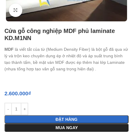
Click to enlarge
Cửa gỗ công nghiệp MDF phủ laminate
KD.M1NN
MDF
là viết tắt của từ (Medium Density Fiber) là bột gỗ đã qua xử
lý và trộn keo chuyên dụng ép ở nhiệt độ và áp suất trung bình
tạo thành tấm, bề mặt ván MDF được ép thêm hai lớp Laminate
(nhựa tổng hợp tạo vân gỗ sang trọng hiện đại) .
2.600.000
₫
ĐẶT HÀNG
MUA NGAY