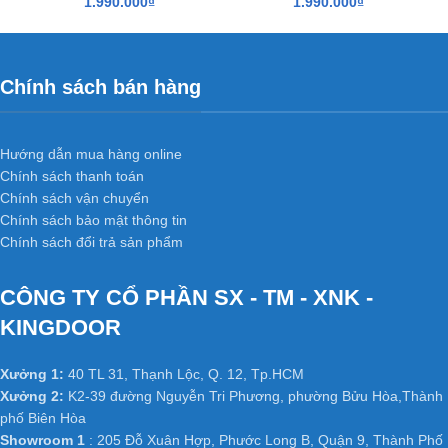
1.990.000
₫
1.990.000
₫
thất, không gian.
Báo giá
cửa gỗ công nghiệp MDF laminate
bao gồm: Cánh +
Khung Bao + nẹp chỉ 2 mặt + phủ laminate hoàn thiện.
Chính sách bán hàng
Kích thước tiêu chuẩn: 800 x 2.100mm hoặc 900 x 2.200mm
(Hoặc theo kích thước thực tế tại công trình).
Hướng dẫn mua hàng online
Quý khách vui lòng liên hệ ngay để được tư vấn.
Chính sách thanh toán
Chính sách vận chuyển
HỆ THỐNG XƯỞNG SẢN XUẤT
Chính sách bảo mật thông tin
Xưởng 1 :
35/T2 Vườn Lài, P. An Phú Đông, Q. 12,
Chính sách đổi trả sản phẩm
Tp.HCM
Xưởng 2 :
Số 361 TX25, Phường Thạnh Xuân, Q12, TP.
CÔNG TY CỔ PHẦN SX - TM - XNK -
HCM.
KINGDOOR
Xưởng 3 :
K2-39, Tổ 48, KP 3, Nguyễn Tri Phương,
Phường Bửu Hòa, Thành phố Biên Hoà, Tỉnh Đồng Nai
Xưởng 1:
40 TL 31, Thạnh Lộc, Q. 12, Tp.HCM
Web:
cuanhuacomposite.net
–
kingdoor.com.vn
–
Xưởng 2:
K2-39 đường Nguyễn Tri Phương, phường Bửu Hòa,Thành
phố Biên Hòa
hoabinhdoor.com
Showroom 1
: 205 Đỗ Xuân Hợp, Phước Long B, Quận 9, Thành Phố
Email : dongpham.hoabinhdoor@gmail.com