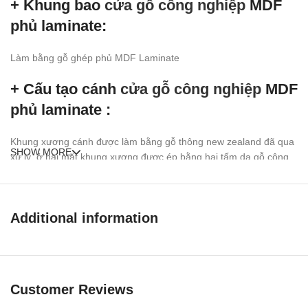
+ Khung bao
cửa gỗ công nghiệp
MDF
phủ laminate:
Làm bằng gỗ ghép phủ MDF Laminate
+ Cấu tạo cánh
cửa gỗ công nghiệp
MDF
phủ laminate :
Khung xương cánh được làm bằng gỗ thông new zealand đã qua
SHOW MORE
xử lý, ở hai mặt khung xương được ép bằng hai tấm da
gỗ công
nghiệp MDF
phủ Laminate hoàn thiện bề mặt, ).
MDF
là viết tắt của từ (Medium Density Fiber) là bột gỗ đã qua xử
lý và trộn keo chuyên dụng ép ở nhiệt độ và áp suất trung bình
Additional information
tạo thành tấm, bề mặt ván MDF được ép thêm hai lớp Melamine
(nhựa tổng hợp tạo vân gỗ sang trọng hiện đại) .
Ưu điểm
Cửa gỗ công nghiệp MDF
Customer Reviews
phủ laminate
: