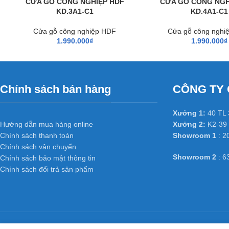
CỬA GỖ CÔNG NGHIỆP HDF
CỬA GỖ CÔNG NGH
Email : dongpham.hoabinhdoor@gmail.com
KD.3A1-C1
KD.4A1-C1
Cửa gỗ công nghiệp HDF
Cửa gỗ công nghi
1.990.000
₫
1.990.000
₫
Chính sách bán hàng
CÔNG TY 
Xưởng 1:
40 TL 
Hướng dẫn mua hàng online
Xưởng 2:
K2-39 
Chính sách thanh toán
Showroom 1
: 2
Chính sách vận chuyển
Showroom 2
: 6
Chính sách bảo mật thông tin
Chính sách đổi trả sản phẩm