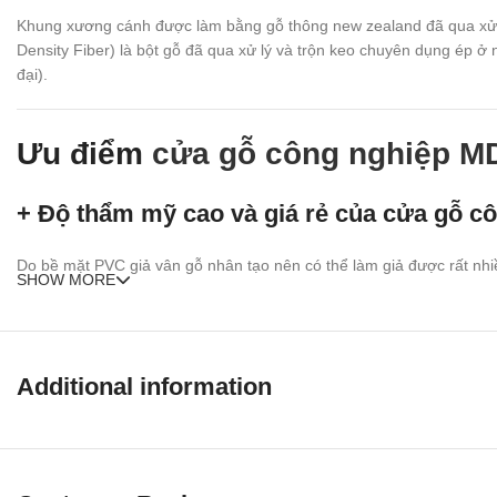
Khung xương cánh được làm bằng gỗ thông new zealand đã qua xử 
Density Fiber) là bột gỗ đã qua xử lý và trộn keo chuyên dụng ép 
đại).
Ưu điểm
cửa gỗ công nghiệp M
+ Độ thẩm mỹ cao và giá rẻ của cửa gỗ 
Do bề mặt PVC giả vân gỗ nhân tạo nên có thể làm giả được rất nhiều
SHOW MORE
+ Đa dạng mẫu mã của cửa gỗ công ngh
Bề mặt định hình là gỗ ép nhân tạo nên có thể làm nhiều mẫu và đa 
Additional information
+ Đa dạng màu sắc của cửa gỗ công ngh
Do bề mặt là lớp PVC tạo đa dạng mẫu phù hợp với thiết kế nội thất