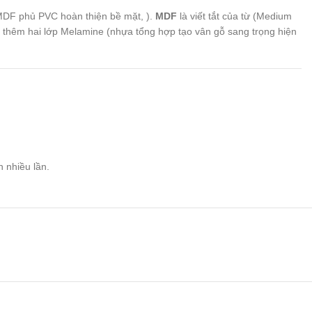
MDF phủ PVC hoàn thiện bề mặt, ).
MDF
là viết tắt của từ (Medium
p thêm hai lớp Melamine (nhựa tổng hợp tạo vân gỗ sang trọng hiện
n nhiều lần.
êu dùng tùy từng thời điểm.