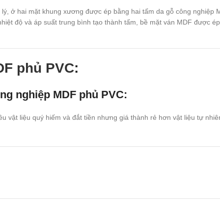
lý, ở hai mặt khung xương được ép bằng hai tấm da gỗ công nghiệp 
ở nhiệt độ và áp suất trung bình tạo thành tấm, bề mặt ván MDF được é
DF phủ PVC
:
công nghiệp MDF phủ PVC
:
 vật liệu quý hiếm và đắt tiền nhưng giá thành rẻ hơn vật liệu tự nhiê
iệp MDF phủ PVC
:
dạng và có thể ép nhiều vân gỗ đẹp và quý hiếm theo thị hiếu người ti
iệp MDF phủ PVC
:
.