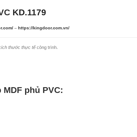
PVC
KD.1179
r.com/
–
https://kingdoor.com.vn/
kích thước thực tế
công trình.
p MDF phủ PVC
: