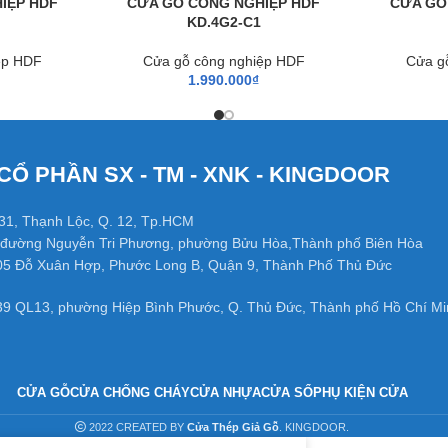
IỆP HDF
CỬA GỖ CÔNG NGHIỆP HDF
CỬA GỖ
KD.4G2-C1
ệp HDF
Cửa gỗ công nghiệp HDF
Cửa g
1.990.000
₫
CỔ PHẦN SX - TM - XNK - KINGDOOR
31, Thạnh Lộc, Q. 12, Tp.HCM
đường Nguyễn Tri Phương, phường Bửu Hòa,Thành phố Biên Hòa
05 Đỗ Xuân Hợp, Phước Long B, Quận 9, Thành Phố Thủ Đức
39 QL13, phường Hiệp Bình Phước, Q. Thủ Đức, Thành phố Hồ Chí Mi
CỬA GỖ
CỬA CHỐNG CHÁY
CỬA NHỰA
CỬA SỔ
PHỤ KIỆN CỬA
2022 CREATED BY
Cửa Thép Giả Gỗ
. KINGDOOR.