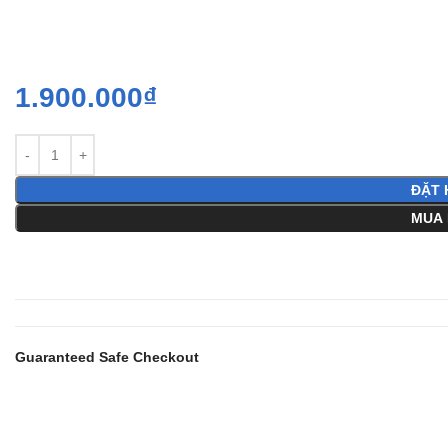
1.900.000
₫
ĐẶT 
MUA 
Guaranteed Safe Checkout