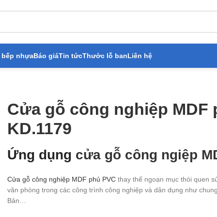
 bếp nhựa
Báo giá
Tin tức
Thước lỗ ban
Liên hệ
ông nghiệp MDF phủ PVC KD.1179
Cửa gỗ công nghiệp MDF
KD.1179
Ứng dụng
cửa gỗ công ngiệp M
Cửa gỗ công nghiệp MDF phủ PVC
thay thế ngoạn mục thói quen sử
văn phòng trong các công trình công nghiệp và dân dụng như chung 
Bản…