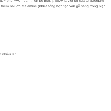
MDF phủ PVC hoàn thiện bề mặt, ).
MDF
là viết tắt của từ (Medium
p thêm hai lớp Melamine (nhựa tổng hợp tạo vân gỗ sang trọng hiện
n nhiều lần.
êu dùng tùy từng thời điểm.