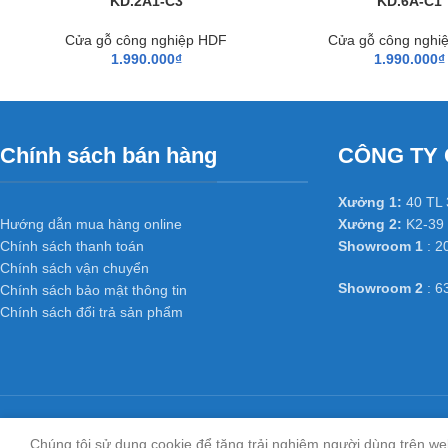
KD.2A1-C3
KD.6A-C1
Cửa gỗ công nghiệp HDF
Cửa gỗ công nghi
1.990.000
₫
1.990.000
₫
Chính sách bán hàng
CÔNG TY 
Xưởng 1:
40 TL 
Hướng dẫn mua hàng online
Xưởng 2:
K2-39 
Chính sách thanh toán
Showroom 1
: 2
Chính sách vận chuyển
Showroom 2
: 6
Chính sách bảo mật thông tin
Chính sách đổi trả sản phẩm
Chúng tôi sử dụng cookie để tăng trải nghiệm người dùng trên we