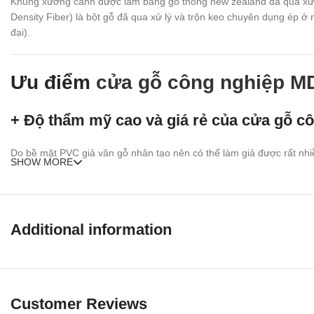
Khung xương cánh được làm bằng gỗ thông new zealand đã qua xử 
Density Fiber) là bột gỗ đã qua xử lý và trộn keo chuyên dụng ép 
đại).
Ưu điểm
cửa gỗ công nghiệp M
+ Độ thẩm mỹ cao và giá rẻ của cửa gỗ 
Do bề mặt PVC giả vân gỗ nhân tạo nên có thể làm giả được rất nhiều
SHOW MORE
+ Đa dạng mẫu mã của cửa gỗ công ngh
Bề mặt định hình là gỗ ép nhân tạo nên có thể làm nhiều mẫu và đa 
Additional information
+ Đa dạng màu sắc của cửa gỗ công ngh
Do bề mặt là lớp PVC tạo đa dạng mẫu phù hợp với thiết kế nội thất
Customer Reviews
+ Độ ổn định cao của cửa gỗ công nghiệ