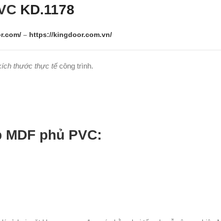
PVC
KD.1178
r.com/
–
https://kingdoor.com.vn/
kích thước thực tế
công trình.
p MDF phủ PVC
: