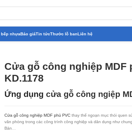
 bếp nhựa
Báo giá
Tin tức
Thước lỗ ban
Liên hệ
ông nghiệp MDF phủ PVC KD.1178
Cửa gỗ công nghiệp MDF
KD.1178
Ứng dụng
cửa gỗ công ngiệp M
Cửa gỗ công nghiệp MDF phủ PVC
thay thế ngoạn mục thói quen sử
văn phòng trong các công trình công nghiệp và dân dụng như chung 
Bản…