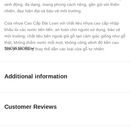
sinh động, đa dạng, mang phong cách riêng, gần gũi với thiên
nhiên, đẹp hiện đại và bảo vệ môi trường.
Cửa nhựa Cao Cấp Đài Loan với chất liệu nhựa cao cấp nhập
khẩu từ các nước tiên tiến, an toàn cho người sử dụng, bảo vệ
môi trường, chất liệu bên ngoài giả gỗ tạo cảm giác giống như gỗ
thật, không thấm nước mối mọt, không công vênh độ bền cao.
SHOW MORE
Sản phẩm đang thay thế dần các loại cửa gỗ tự nhiên.
Ưu điểm của
Cửa nhựa đài loan
kd.ng-g30
Additional information
so với loại khác
Customer Reviews
Chịu nước, chịu ẩm và các chất thải nên có độ bền cao.
Lớp màu dày chống cào xước, dễ lau chùi và không bị phai màu