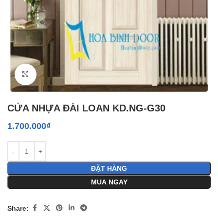
Click to enlarge
CỬA NHỰA ĐÀI LOAN KD.NG-G30
1.700.000
₫
ĐẶT HÀNG
MUA NGAY
Share: