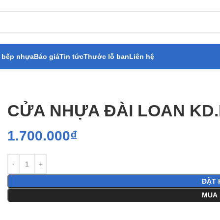
 bếp nhựa
Báo giá
Tin tức
Thước lỗ ban
Liên hệ
A ĐÀI LOAN KD.NG-W40
CỬA NHỰA ĐÀI LOAN KD
1.700.000
₫
ĐẶT 
MUA 