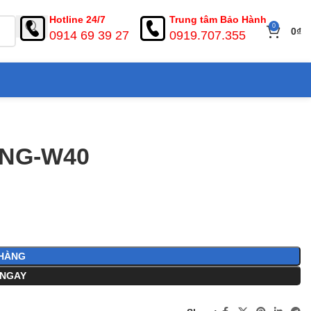
Hotline 24/7
Trung tâm Bảo Hành
0
0
₫
0914 69 39 27
0919.707.355
.NG-W40
HÀNG
NGAY