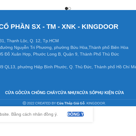
CỔ PHẦN SX - TM - XNK - KINGDOOR
31, Thạnh Lộc, Q. 12, Tp.HCM
đường Nguyễn Tri Phương, phường Bửu Hòa,Thành phố Biên Hòa
05 Đỗ Xuân Hợp, Phước Long B, Quận 9, Thành Phố Thủ Đức
39 QL13, phường Hiệp Bình Phước, Q. Thủ Đức, Thành phố Hồ Chí Mi
CỬA GỖ
CỬA CHỐNG CHÁY
CỬA NHỰA
CỬA SỔ
PHỤ KIỆN CỬA
2022 CREATED BY
Cửa Thép Giả Gỗ
. KINGDOOR.
bsite. Bằng cách nhân đồng ý.
ĐỒNG Ý