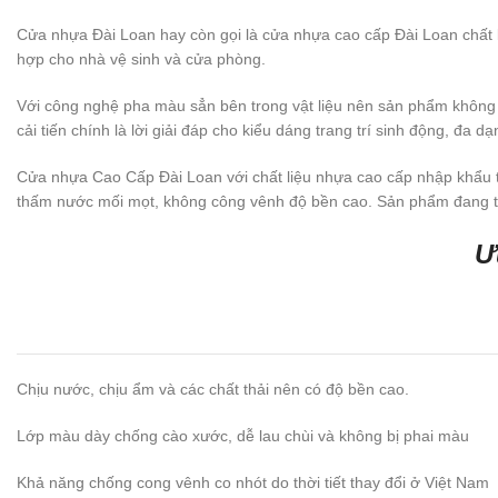
Cửa nhựa Đài Loan hay còn gọi là cửa nhựa cao cấp Đài Loan chất li
hợp cho nhà vệ sinh và cửa phòng.
Với công nghệ pha màu sẳn bên trong vật liệu nên sản phẩm không b
cải tiến chính là lời giải đáp cho kiểu dáng trang trí sinh động, đa
Cửa nhựa Cao Cấp Đài Loan với chất liệu nhựa cao cấp nhập khẩu từ 
thấm nước mối mọt, không công vênh độ bền cao. Sản phẩm đang tha
Ư
Chịu nước, chịu ẩm và các chất thải nên có độ bền cao.
Lớp màu dày chống cào xước, dễ lau chùi và không bị phai màu
Khả năng chống cong vênh co nhót do thời tiết thay đổi ở Việt Nam