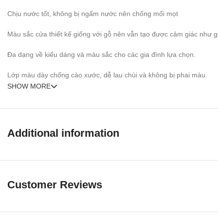
Chịu nước tốt, không bị ngấm nước nên chống mối mọt
Màu sắc cửa thiết kế giống với gỗ nên vẫn tạo được cảm giác như gỗ
Đa dạng về kiểu dáng và màu sắc cho các gia đình lựa chọn.
Lớp màu dày chống cào xước, dễ lau chùi và không bị phai màu.
SHOW MORE
Cửa nhựa Đài Loan bao gồm: Cánh + Khung Bao + Phủ Vân Gỗ Hoà
Kích thước tiêu chuẩn: 800 x 2.100mm hoặc 900 x 2.200mm (Hoặc th
Additional information
Customer Reviews