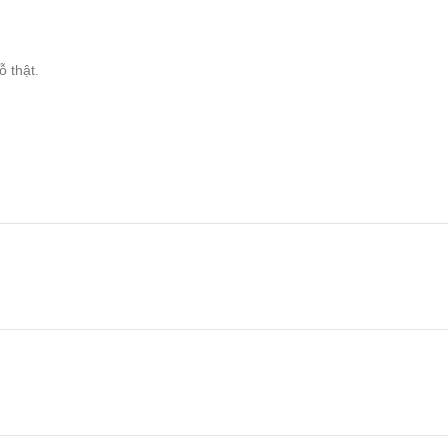
 thật.
n Thiện.
eo kích thước thực tế).