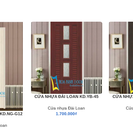
CỬA NHỰA ĐÀI LOAN KD.YB-45
CỬA NHỰA
Cửa nhựa Đài Loan
Cửa
KD.NG-G12
1.700.000
₫
Loan