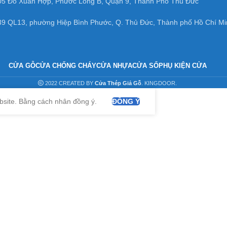
05 Đỗ Xuân Hợp, Phước Long B, Quận 9, Thành Phố Thủ Đức
39 QL13, phường Hiệp Bình Phước, Q. Thủ Đức, Thành phố Hồ Chí Mi
CỬA GỖ
CỬA CHỐNG CHÁY
CỬA NHỰA
CỬA SỔ
PHỤ KIỆN CỬA
2022 CREATED BY
Cửa Thép Giả Gỗ
. KINGDOOR.
bsite. Bằng cách nhân đồng ý.
ĐỒNG Ý