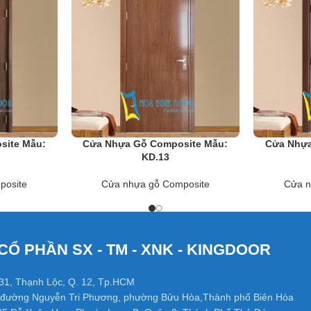
àm tấc cả các loại cửa nhà vệ sinh thông phòng, cửa văn phòng trong 
 đã và đang dần phát triển mạnh ở Việt Nam.
site Mẫu:
Cửa Nhựa Gỗ Composite Mẫu:
Cửa Nhựa
KD.13
posite
Cửa nhựa gỗ Composite
Cửa n
CỔ PHẦN SX - TM - XNK - KINGDOOR
31, Thạnh Lộc, Q. 12, Tp.HCM
đường Nguyễn Tri Phương, phường Bửu Hòa,Thành phố Biên Hòa