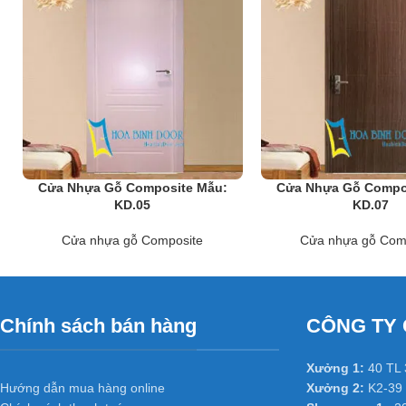
Do bản chất vật liệu bằng nhựa không bị thấm nước hư nên có thể l
phố ở các nước tiên tiến như Mỹ, Hàn Quốc, Nhật Bản… và đặc biệt
Cửa Nhựa Gỗ Composite Mẫu:
Cửa Nhựa Gỗ Compo
KD.05
KD.07
Cửa nhựa gỗ Composite
Cửa nhựa gỗ Com
Chính sách bán hàng
CÔNG TY 
Xưởng 1:
40 TL 
Hướng dẫn mua hàng online
Xưởng 2:
K2-39 