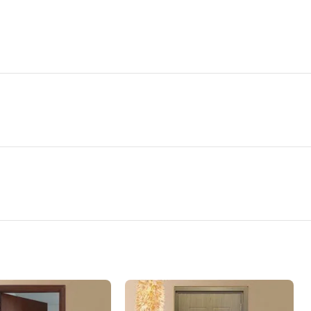
kd.12
g công trình