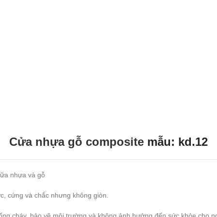
Cửa nhựa gỗ composite
mẫu: kd.12
iữa nhựa và gỗ
ớc, cứng và chắc nhưng không giòn.
hống cháy, bảo vệ môi trường và không ảnh hưởng đến sức khỏe cho n