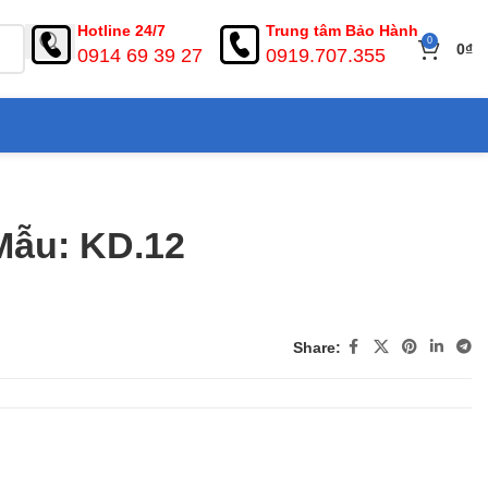
Hotline 24/7
Trung tâm Bảo Hành
0
0
₫
0914 69 39 27
0919.707.355
Mẫu: KD.12
Share: