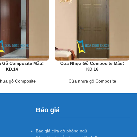
các công trình công nghiệp và dân dụng như chung cư, Biệt thự, nhà
 Gỗ Composite Mẫu:
Cửa Nhựa Gỗ Composite Mẫu:
KD.14
KD.16
hựa gỗ Composite
Cửa nhựa gỗ Composite
Báo giá
Báo giá cửa gỗ phòng ngủ