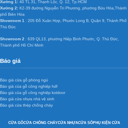
Xưởng 1:
40 TL 31, Thạnh Lộc, Q. 12, Tp.HCM
Xưởng 2:
K2-39 đường Nguyễn Tri Phương, phường Bửu Hòa,Thành
phố Biên Hòa
Showroom 1
: 205 Đỗ Xuân Hợp, Phước Long B, Quận 9, Thành Phố
Thủ Đức
Showroom 2
: 639 QL13, phường Hiệp Bình Phước, Q. Thủ Đức,
Thành phố Hồ Chí Minh
Báo giá
Báo giá cửa gỗ phòng ngủ
Báo giá của gỗ công nghiệp hdf
Báo giá của gỗ công nghiệp kotdoor
Báo giá cửa nhựa nhà vệ sinh
Báo giá cửa thép chống cháy
CỬA GỖ
CỬA CHỐNG CHÁY
CỬA NHỰA
CỬA SỔ
PHỤ KIỆN CỬA