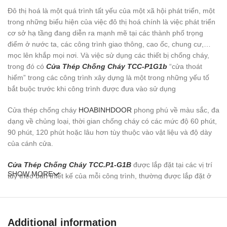
Đô thị hoá là một quá trình tất yếu của một xã hội phát triển, một
trong những biểu hiện của việc đô thị hoá chính là việc phát triển
cơ sở hạ tầng đang diễn ra mạnh mẽ tại các thành phố trọng
điểm ở nước ta, các công trình giao thông, cao ốc, chung cư,…
mọc lên khắp mọi nơi. Và việc sử dụng các thiết bị chống cháy,
trong đó có
Cửa Thép Chống Cháy TCC-P1G1b
“cửa thoát
hiểm” trong các công trình xây dựng là một trong những yếu tố
bắt buộc trước khi công trình được đưa vào sử dụng
Cửa thép chống cháy
HOABINHDOOR
phong phú về màu sắc, đa
dạng về chủng loại, thời gian chống cháy có các mức độ 60 phút,
90 phút, 120 phút hoặc lâu hơn tùy thuộc vào vật liệu và độ dày
của cánh cửa.
Cửa Thép Chống Cháy TCC.P1-G1B
được lắp đặt tại các vị trí
SHOW MORE
tuỳ theo bản thiết kế của mỗi công trình, thường được lắp đặt ở
các cầu thang bộ, lối thoát hiểm, phòng máy, phòng kỹ thuật…
Cửa Thép Chống Cháy TCC.P1-G1B
Additional information