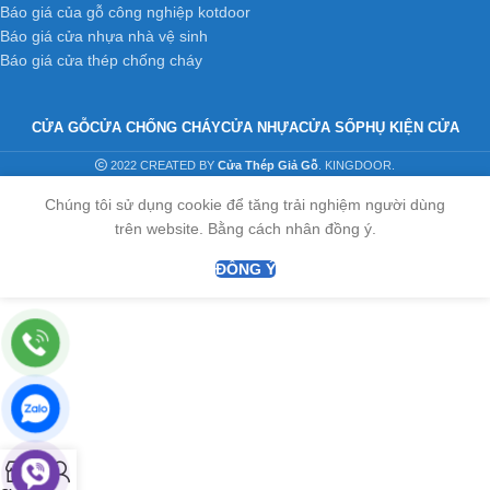
Báo giá của gỗ công nghiệp kotdoor
Báo giá cửa nhựa nhà vệ sinh
Báo giá cửa thép chống cháy
CỬA GỖ
CỬA CHỐNG CHÁY
CỬA NHỰA
CỬA SỔ
PHỤ KIỆN CỬA
2022 CREATED BY
Cửa Thép Giả Gỗ
. KINGDOOR.
Chúng tôi sử dụng cookie để tăng trải nghiệm người dùng
trên website. Bằng cách nhân đồng ý.
ĐỒNG Ý
0