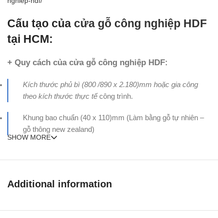
nghiep-hdf/
Cấu tạo của
cửa gỗ công nghiệp HDF
tại HCM:
+ Quy cách của cửa gỗ công nghiệp HDF:
Kích thước phủ bì (800 /890 x 2.180)mm hoặc gia công
theo kích thước thực tế
công trình.
Khung bao chuẩn (40 x 110)mm (Làm bằng gỗ tự nhiên –
gỗ thông new zealand)
SHOW MORE
Dày cánh : 40mm
+ Cấu tạo cánh
của
cửa gỗ công nghiệp HDF
:
Additional information
Khung xương cánh được làm bằng gỗ thông new zealand đã qua
xử lý, ở hai mặt khung xương được ép bằng hai tấm da gỗ công
nghiệp HDF.