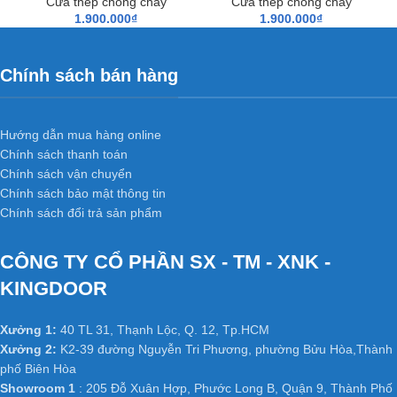
Cửa thép chống cháy
Cửa thép chống cháy
1.900.000
₫
1.900.000
₫
Không bị cong vênh, co ngót do kết cấu đã được triệt tiêu thớ gỗ
và không bị hiện tượng hở các mối ghép dưới tác động thời tiết,
thay đổi nhiệt độ và có khả năng chống mối mọt cao.
Chính sách bán hàng
+ Cách âm cách nhiệt tốt của
cửa gỗ công nghiệp HDF sơn
:
Hướng dẫn mua hàng online
Do kết cấu bên trong cửa có nhiều khoảng trống do khung xương
Chính sách thanh toán
tạo ra nên có phần cách âm, cách nhiệt. Cánh cửa nhẹ, tránh
Chính sách vận chuyển
được tình trạng xệ bản lề và giảm tải trọng công trình.
Chính sách bảo mật thông tin
Chính sách đổi trả sản phẩm
CÔNG TY CỔ PHẦN SX - TM - XNK -
Ứng dụng
cửa gỗ công nghiệp
KINGDOOR
HDF
trong nội thất:
Xưởng 1:
40 TL 31, Thạnh Lộc, Q. 12, Tp.HCM
Cửa gỗ công nghiệp HDF
đã thành chuẩn mực cửa thông
Xưởng 2:
K2-39 đường Nguyễn Tri Phương, phường Bửu Hòa,Thành
phòng, cửa văn phòng trong các công trình công nghiệp và dân
phố Biên Hòa
dụng như chung cư, Biệt thự, nhà phố ở các nước tiên tiến như
Showroom 1
: 205 Đỗ Xuân Hợp, Phước Long B, Quận 9, Thành Phố
Mỹ, Hàn Quốc, Nhật Bản…