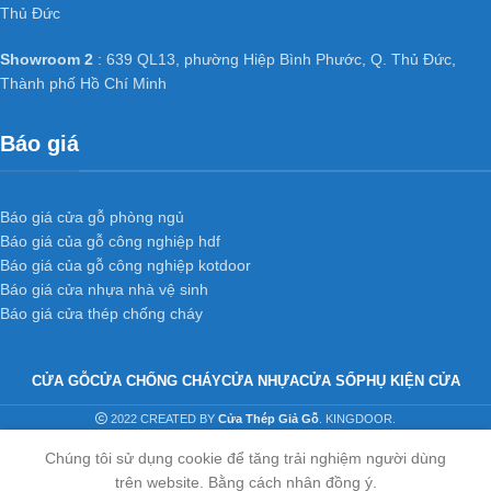
Thủ Đức
Đặc biệt đã và đang dần phát triển mạnh ở Việt Nam, có các đơn
Showroom 2
: 639 QL13, phường Hiệp Bình Phước, Q. Thủ Đức,
vị cung cấp hàng chất lượng và uy tín hàng đầu tại Việt Nam như
Thành phố Hồ Chí Minh
: Kingdoor, Hoabinhdoor…
Báo giá
Liên hệ Hotline: 0917103355
để được nhận báo
giá cửa gỗ công nghiệp HDF một cách nhanh nhất.
Báo giá cửa gỗ phòng ngủ
HỆ THỐNG XƯỞNG SẢN XUẤT
Báo giá của gỗ công nghiệp hdf
Xưởng 1 :
35/T2 Vườn Lài, P. An Phú Đông, Q. 12,
Báo giá của gỗ công nghiệp kotdoor
Tp.HCM
Báo giá cửa nhựa nhà vệ sinh
Xưởng 2 :
Số 361 TX25, Phường Thạnh Xuân, Q12, TP.
Báo giá cửa thép chống cháy
HCM.
Xưởng 3 :
K2-39, Tổ 48, KP 3, Nguyễn Tri Phương,
CỬA GỖ
CỬA CHỐNG CHÁY
CỬA NHỰA
CỬA SỔ
PHỤ KIỆN CỬA
Phường Bửu Hòa, Thành phố Biên Hoà, Tỉnh Đồng Nai
Web:
cuanhuacomposite.net
–
kingdoor.com.vn
–
2022 CREATED BY
Cửa Thép Giả Gỗ
. KINGDOOR.
hoabinhdoor.com
Chúng tôi sử dụng cookie để tăng trải nghiệm người dùng
Email : dongpham.hoabinh
door@gmail.com
trên website. Bằng cách nhân đồng ý.