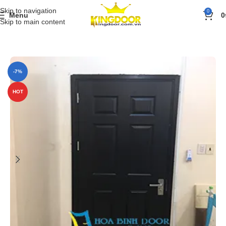
Skip to navigation
0
Menu
0
Skip to main content
Trang chủ
»
Sản phẩm
»
BÁO GIÁ
»
giá cửa gỗ công nghiệp hdf
-7%
HOT