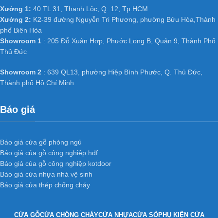
Xưởng 1:
40 TL 31, Thạnh Lộc, Q. 12, Tp.HCM
Xưởng 2:
K2-39 đường Nguyễn Tri Phương, phường Bửu Hòa,Thành
phố Biên Hòa
Showroom 1
: 205 Đỗ Xuân Hợp, Phước Long B, Quận 9, Thành Phố
Thủ Đức
Showroom 2
: 639 QL13, phường Hiệp Bình Phước, Q. Thủ Đức,
Thành phố Hồ Chí Minh
Báo giá
Báo giá cửa gỗ phòng ngủ
Báo giá của gỗ công nghiệp hdf
Báo giá của gỗ công nghiệp kotdoor
Cửa nhựa abs Hàn Quốc cao cấp
Báo giá cửa nhựa nhà vệ sinh
Báo giá cửa thép chống cháy
Những ưu điểm của cửa nhựa ABS
Hàn Quốc:
CỬA GỖ
CỬA CHỐNG CHÁY
CỬA NHỰA
CỬA SỔ
PHỤ KIỆN CỬA