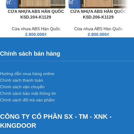
CỬA NHỰA ABS HÀN QUỐC
CỬA NHỰA ABS HÀN QUỐC
KSD.204-K1129
KSD.206-K1129
Cửa nhựa ABS Hàn Quốc
Cửa nhựa ABS Hàn Quốc
Cửa nhựa abs Hàn Quốc là cửa nhựa cao cấp nhất hiện nay.
Cửa
2.800.000
₫
2.800.000
₫
nhựa abs
còn gọi là cửa nhựa giả gỗ hay cửa nhựa vân gỗ.
Cấu trúc mặt cắt góc của cánh
Chính sách bán hàng
cửa:
Hướng dẫn mua hàng online
Chính sách thanh toán
Chính sách vận chuyển
Chính sách bảo mật thông tin
Chính sách đổi trả sản phẩm
CÔNG TY CỔ PHẦN SX - TM - XNK -
KINGDOOR