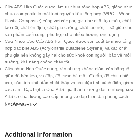
Cửa ABS Hàn Quốc được làm từ nhựa tổng hợp ABS, giống như
nhựa composite là một loại nguyên liệu tổng hợp (WPC – Wood
Plastic Composite) cùng với các phụ gia như chất tạo màu, chất
tạo nối, chất ổn định, chất gia cường, chất tạo nổi,… sẽ giúp cho
sản phẩm cuối cùng phù hợp cho nhiều hướng ứng dụng.
Cửa Nhựa Cao Cấp ABS Hàn Quốc được sản xuất từ nhựa tổng
hợp đặc biệt ABS (Acrylonitrile Butadiene Styrene) và các chất
phụ gia nên không gây hại cho sức khoẻ con người, bảo vệ môi
trường, khả năng chống cháy tốt
Cửa nhựa Hàn Quốc cứng, rắn nhưng không giòn, cân bằng tốt
giữa độ bền kéo, va đập, độ cứng bề mặt, độ rắn, độ chịu nhiệt
cao, các tính chất dẫn nhiệt thấp và các đặc tính cách điện, giảm
cách âm. Đặc biệt là Cửa ABS giá thành tương đối rẻ nhưng cửa
ABS có chất lượng cao cấp, mang vẻ đẹp hiện đại phong cách
Hàn Quốc.
SHOW MORE
Cấu trúc Cửa nhựa ABS Hàn
Quốc được cấu tạo bởi 5 lớp:
Additional information
Hai lớp ngoài là DeCo-Sheet nhựa thông hợp tính cho bề mặt