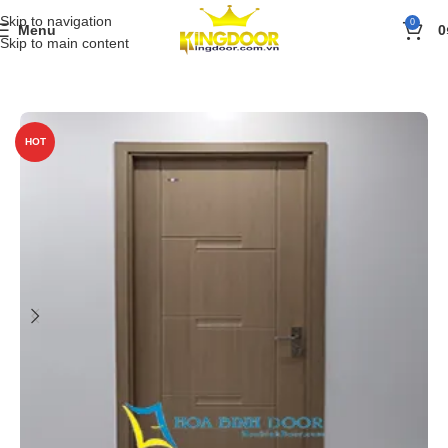
Skip to navigation
0
Menu
0
Skip to main content
Trang chủ
»
Sản phẩm
»
BÁO GIÁ
»
Giá cửa nhựa ABS Hàn Quốc
HOT