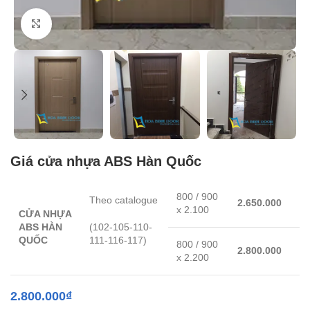
Click to enlarge
Giá cửa nhựa ABS Hàn Quốc
800 / 900
Theo catalogue
2.650.000
x 2.100
CỬA NHỰA
ABS HÀN
(102-105-110-
QUỐC
111-116-117)
800 / 900
2.800.000
x 2.200
2.800.000
₫