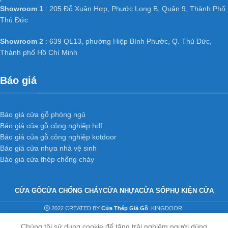
Showroom 1
: 205 Đỗ Xuân Hợp, Phước Long B, Quận 9, Thành Phố
Thủ Đức
Showroom 2
: 639 QL13, phường Hiệp Bình Phước, Q. Thủ Đức,
Thành phố Hồ Chí Minh
Báo giá
Báo giá cửa gỗ phòng ngủ
Báo giá của gỗ công nghiệp hdf
Báo giá của gỗ công nghiệp kotdoor
Báo giá cửa nhựa nhà vệ sinh
Báo giá cửa thép chống cháy
CỬA GỖ
CỬA CHỐNG CHÁY
CỬA NHỰA
CỬA SỔ
PHỤ KIỆN CỬA
2022 CREATED BY
Cửa Thép Giả Gỗ
. KINGDOOR.
Chúng tôi sử dụng cookie để tăng trải nghiệm người dùng