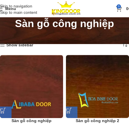
Skip to navigation
0
Menu
0
Skip to main content
Sàn gỗ công nghiệp
Trang chủ
»
Sản phẩm
»
Sàn gỗ công nghiệp
Hiển thị tất cả 8 kết quả
Show sidebar
Sàn gỗ công nghiệp
Sàn gỗ công nghiệp 2