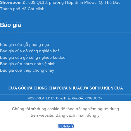
Showroom 2
: 639 QL13, phường Hiệp Bình Phước, Q. Thủ Đức,
Thành phố Hồ Chí Minh
Báo giá
Báo giá cửa gỗ phòng ngủ
Báo giá của gỗ công nghiệp hdf
Báo giá của gỗ công nghiệp kotdoor
Báo giá cửa nhựa nhà vệ sinh
Báo giá cửa thép chống cháy
CỬA GỖ
CỬA CHỐNG CHÁY
CỬA NHỰA
CỬA SỔ
PHỤ KIỆN CỬA
2022 CREATED BY
Cửa Thép Giả Gỗ
. KINGDOOR.
Chúng tôi sử dụng cookie để tăng trải nghiệm người dùng
trên website. Bằng cách nhân đồng ý.
ĐỒNG Ý