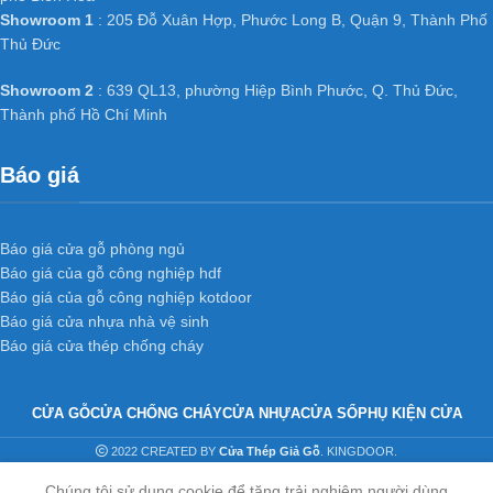
Showroom 1
: 205 Đỗ Xuân Hợp, Phước Long B, Quận 9, Thành Phố
Thủ Đức
Showroom 2
: 639 QL13, phường Hiệp Bình Phước, Q. Thủ Đức,
Thành phố Hồ Chí Minh
Báo giá
Báo giá cửa gỗ phòng ngủ
Báo giá của gỗ công nghiệp hdf
Báo giá của gỗ công nghiệp kotdoor
Báo giá cửa nhựa nhà vệ sinh
Báo giá cửa thép chống cháy
CỬA GỖ
CỬA CHỐNG CHÁY
CỬA NHỰA
CỬA SỔ
PHỤ KIỆN CỬA
2022 CREATED BY
Cửa Thép Giả Gỗ
. KINGDOOR.
Chúng tôi sử dụng cookie để tăng trải nghiệm người dùng