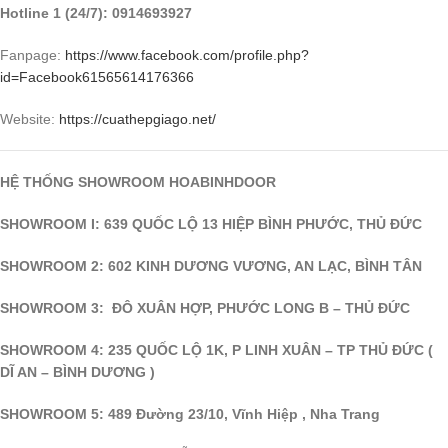
Hotline 1 (24/7): 0914693927
Fanpage:
https://www.facebook.com/profile.php?
id=
Facebook
61565614176366
Website:
https://cuathepgiago.net/
HỆ THỐNG SHOWROOM HOABINHDOOR
SHOWROOM I: 639 QUỐC LỘ 13 HIỆP BÌNH PHƯỚC, THỦ ĐỨC
SHOWROOM 2: 602 KINH DƯƠNG VƯƠNG, AN LẠC, BÌNH TÂN
SHOWROOM 3: ĐÔ XUÂN HỢP, PHƯỚC LONG B – THỦ ĐỨC
SHOWROOM 4: 235 QUỐC LỘ 1K, P LINH XUÂN – TP THỦ ĐỨC (
DĨ AN – BÌNH DƯƠNG )
SHOWROOM 5: 489 Đường 23/10, Vĩnh Hiệp , Nha Trang