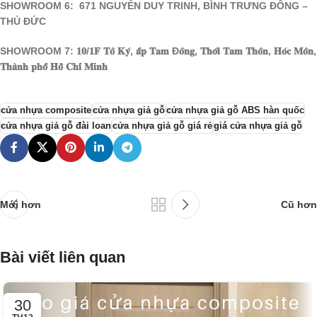
SHOWROOM 6: 671 NGUYỄN DUY TRINH, BÌNH TRƯNG ĐÔNG –
THỦ ĐỨC
SHOWROOM 7: 𝟏𝟎/𝟏𝐅 𝐓𝐨̂ 𝐊𝐲́, 𝐚̂́𝐩 𝐓𝐚𝐦 Đ𝐨̂𝐧𝐠, 𝐓𝐡𝐨̛́𝐢 𝐓𝐚𝐦 𝐓𝐡𝐨̂𝐧, 𝐇𝐨́𝐜 𝐌𝐨̂𝐧,
𝐓𝐡𝐚̀𝐧𝐡 𝐩𝐡𝐨̂́ 𝐇𝐨̂̀ 𝐂𝐡𝐢́ 𝐌𝐢𝐧𝐡
cửa nhựa composite
cửa nhựa giả gỗ
cửa nhựa giả gỗ ABS hàn quốc
cửa nhựa giả gỗ đài loan
cửa nhựa giả gỗ giá rẻ
giá cửa nhựa giả gỗ
Mới hơn
Cũ hơn
Bài viết liên quan
30