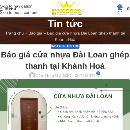
Skip to navigation
0
Menu
0
Skip to main content
Tin tức
Trang chủ
»
Báo giá
»
Báo giá cửa nhựa Đài Loan ghép thanh tại
Khánh Hoà
BÁO GIÁ
,
TIN TỨC
Báo giá cửa nhựa Đài Loan ghép
thanh tại Khánh Hoà
0
Cửa Thép Giả Gỗ
On 08/11/2024