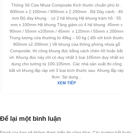
Thông Số Cửa Nhựa Composite Kích thước chuẩn phủ bì :
800mm x 2.100mm / 900mm x 2.200mm . Độ Dày cánh : 40
mm Độ dày khung : có 2 hệ khung Hệ khung trám hồ : 55
mm x 100mm Hệ khung Tăng giảm:có 4 hệ khung: 45mm x
90mm / 55mm x105mm / 45mm x 120mm / 55mm x 200mm
Trọng lượng cửa thường từ 48kg – 50 kg ( đối với kích thước
900mm x2.200mm ) Về khung cửa thông phòng nhựa gỗ
Composite, thi công khung đúc bằng cách chèn hồ hoặc bắt
vít. Khung đúc này chỉ có duy nhất 1 loại 105mm duy nhất sử
dụng cho tường từ 100-105mm. Các nhà sản xuất thi công
bắt vít khung lắp ráp với 3 loại kích thước sau: Khung lắp ráp
9cm: Sử dụng...
XEM TIẾP
Để lại một bình luận
Email của bạn sẽ không được hiển thị công khai.
Các trường bắt buộc