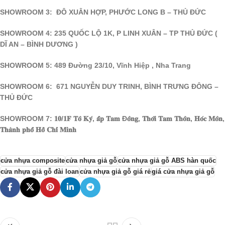
SHOWROOM 3: ĐÔ XUÂN HỢP, PHƯỚC LONG B – THỦ ĐỨC
SHOWROOM 4: 235 QUỐC LỘ 1K, P LINH XUÂN – TP THỦ ĐỨC (
DĨ AN – BÌNH DƯƠNG )
SHOWROOM 5: 489 Đường 23/10, Vĩnh Hiệp , Nha Trang
SHOWROOM 6: 671 NGUYỄN DUY TRINH, BÌNH TRƯNG ĐÔNG –
THỦ ĐỨC
SHOWROOM 7: 𝟏𝟎/𝟏𝐅 𝐓𝐨̂ 𝐊𝐲́, 𝐚̂́𝐩 𝐓𝐚𝐦 Đ𝐨̂𝐧𝐠, 𝐓𝐡𝐨̛́𝐢 𝐓𝐚𝐦 𝐓𝐡𝐨̂𝐧, 𝐇𝐨́𝐜 𝐌𝐨̂𝐧,
𝐓𝐡𝐚̀𝐧𝐡 𝐩𝐡𝐨̂́ 𝐇𝐨̂̀ 𝐂𝐡𝐢́ 𝐌𝐢𝐧𝐡
cửa nhựa composite
cửa nhựa giả gỗ
cửa nhựa giả gỗ ABS hàn quốc
cửa nhựa giả gỗ đài loan
cửa nhựa giả gỗ giá rẻ
giá cửa nhựa giả gỗ