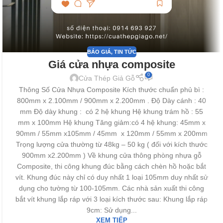
BÁO GIÁ
,
TIN TỨC
Giá cửa nhựa composite
0
Cửa Thép Giả Gỗ
Thông Số Cửa Nhựa Composite Kích thước chuẩn phủ bì :
800mm x 2.100mm / 900mm x 2.200mm . Độ Dày cánh : 40
mm Độ dày khung : có 2 hệ khung Hệ khung trám hồ : 55
mm x 100mm Hệ khung Tăng giảm:có 4 hệ khung: 45mm x
90mm / 55mm x105mm / 45mm x 120mm / 55mm x 200mm
Trọng lượng cửa thường từ 48kg – 50 kg ( đối với kích thước
900mm x2.200mm ) Về khung cửa thông phòng nhựa gỗ
Composite, thi công khung đúc bằng cách chèn hồ hoặc bắt
vít. Khung đúc này chỉ có duy nhất 1 loại 105mm duy nhất sử
dụng cho tường từ 100-105mm. Các nhà sản xuất thi công
bắt vít khung lắp ráp với 3 loại kích thước sau: Khung lắp ráp
9cm: Sử dụng...
XEM TIẾP