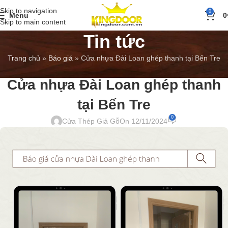
Skip to navigation
0
Menu
0
Skip to main content
Tin tức
Trang chủ
»
Báo giá
»
Cửa nhựa Đài Loan ghép thanh tại Bến Tre
BÁO GIÁ
,
TIN TỨC
Cửa nhựa Đài Loan ghép thanh
tại Bến Tre
0
Cửa Thép Giả Gỗ
On 12/11/2024