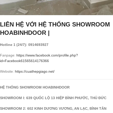
LIÊN HỆ VỚI HỆ THỐNG SHOWROOM
HOABINHDOOR |
Hotline 1 (24/7): 0914693927
Fanpage:
https://www.facebook.com/profile.php?
id=
Facebook
61565614176366
Website:
https://cuathepgiago.net/
HỆ THỐNG SHOWROOM HOABINHDOOR
SHOWROOM I: 639 QUỐC LỘ 13 HIỆP BÌNH PHƯỚC, THỦ ĐỨC
SHOWROOM 2: 602 KINH DƯƠNG VƯƠNG, AN LẠC, BÌNH TÂN