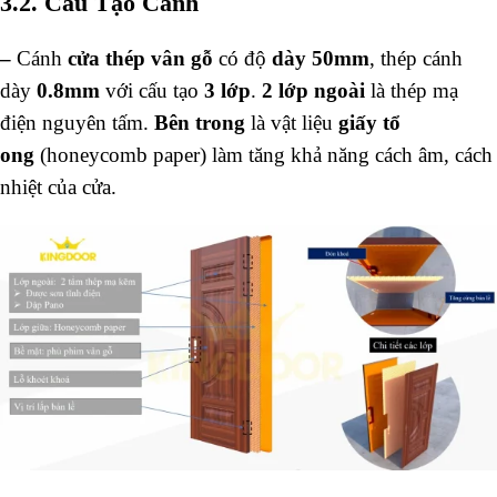
3.2. Cấu Tạo Cánh
–
Cánh
cửa thép vân gỗ
có độ
dày 50mm
, thép cánh
dày
0.8mm
với cấu tạo
3 lớp
.
2 lớp ngoài
là thép mạ
điện nguyên tấm.
Bên trong
là vật liệu
giấy tổ
ong
(honeycomb paper) làm tăng khả năng cách âm, cách
nhiệt của cửa.