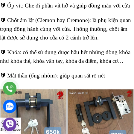
🔰
Ốp vít: Che đi phần vít hở và giúp đồng màu với cửa
🔰
Chốt âm lật (Clemon hay Cremone): là phụ kiện quan
trọng đồng hành cùng với cửa. Thông thường, chốt âm
lật được sử dụng cho cửa có 2 cánh trở lên.
🔰
Khóa: có thể sử dụng được hầu hết những dòng khóa
như khóa thẻ, khóa vân tay, khóa đa điểm, khóa cơ…
🔰
Mắt thần (ống nhòm): giúp quan sát rõ nét
0
Shop
Cart
My account