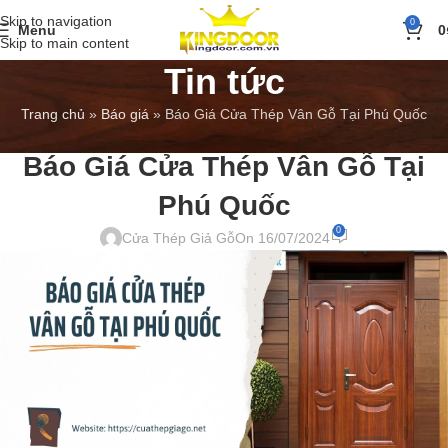
Skip to navigation
0
Menu
0
Skip to main content
Tin tức
Trang chủ
»
Báo giá
»
Báo Giá Cửa Thép Vân Gỗ Tại Phú Quốc
BÁO GIÁ
,
TIN TỨC
Báo Giá Cửa Thép Vân Gỗ Tại
Phú Quốc
0
Cửa Thép Giả Gỗ
On 16/07/2024