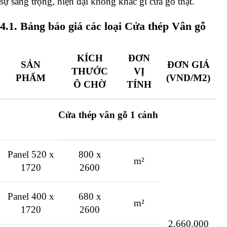
sự sang trọng, hiện đại không khác gì cửa gỗ thật.
4.1. Bảng báo giá các loại Cửa thép Vân gỗ
KÍCH
ĐƠN
SẢN
ĐƠN GIÁ
THƯỚC
VỊ
PHẨM
(VND/M2)
Ô CHỜ
TÍNH
Cửa thép vân gỗ 1 cánh
Panel 520 x
800 x
m²
1720
2600
Panel 400 x
680 x
m²
1720
2600
2.660.000