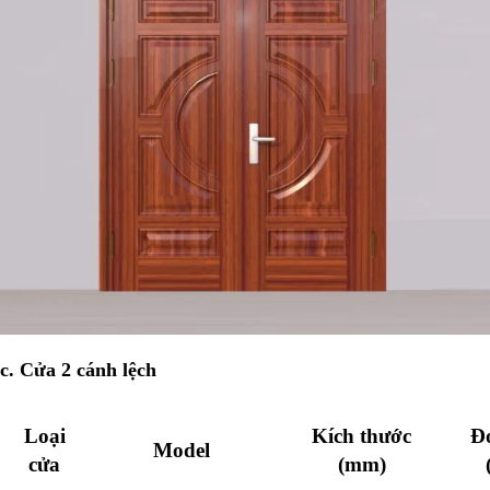
c. Cửa 2 cánh lệch
Loại
Kích thước
Đ
Model
cửa
(mm)