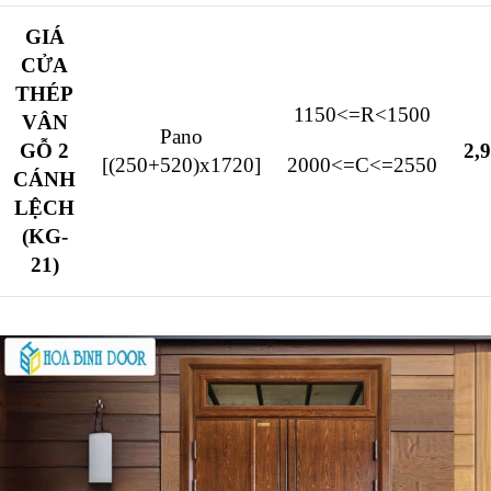
GIÁ
CỬA
THÉP
1150<=R<1500
VÂN
Pano
GỖ 2
2,
[(250+520)x1720]
2000<=C<=2550
CÁNH
LỆCH
(KG-
21)