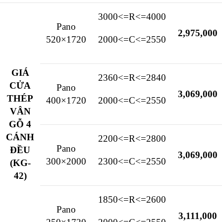
3000<=R<=4000
Pano
2,975,000
520×1720
2000<=C<=2550
GIÁ
2360<=R<=2840
CỬA
Pano
3,069,000
THÉP
400×1720
2000<=C<=2550
VÂN
GỖ 4
CÁNH
2200<=R<=2800
Pano
ĐỀU
3,069,000
300×2000
2300<=C<=2550
(KG-
42)
1850<=R<=2600
Pano
3,111,000