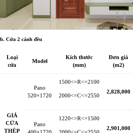
b. Cửa 2 cánh đều
Loại
Kích thước
Đơn giá
Model
cửa
(mm)
(m2)
1500<=R<=2100
Pano
2,828,000
520×1720
2000<=C<=2550
GIÁ
1220<=R<=1500
CỬA
Pano
2,901,000
THÉP
400×1720
2000<=C<=2550