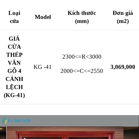
Loại
Kích thước
Đơn giá
Model
cửa
(mm)
(m2)
GIÁ
CỬA
THÉP
2300<=R<3000
VÂN
KG -41
3,069,000
GỖ 4
2000<=C<=2550
CÁNH
LỆCH
(KG-41)