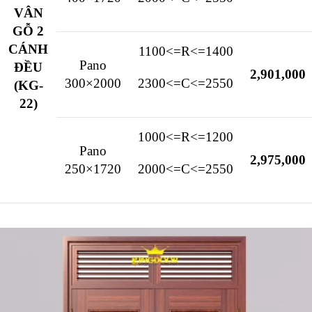
VÂN
GỖ 2
CÁNH
1100<=R<=1400
Pano
ĐỀU
2,901,000
300×2000
2300<=C<=2550
(KG-
22)
1000<=R<=1200
Pano
2,975,000
250×1720
2000<=C<=2550