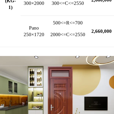
(KG-
300×2000
300<=C<=2550
1)
500<=R<=700
Pano
2,660,000
250×1720
2000<=C<=2550