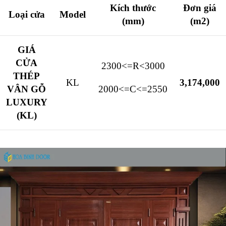
Kích thước
Đơn giá
Loại cửa
Model
(mm)
(m2)
GIÁ
CỬA
2300<=R<3000
THÉP
KL
3,174,000
VÂN GỖ
2000<=C<=2550
LUXURY
(KL)