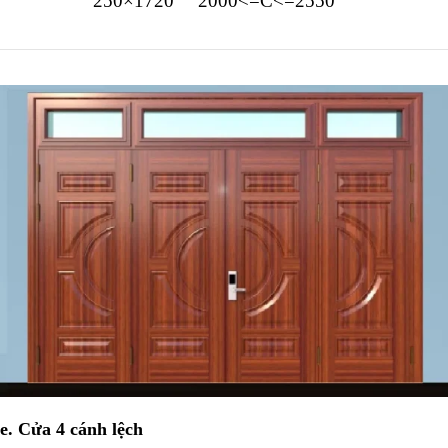
250×1720
2000<=C<=2550
e. Cửa 4 cánh lệch