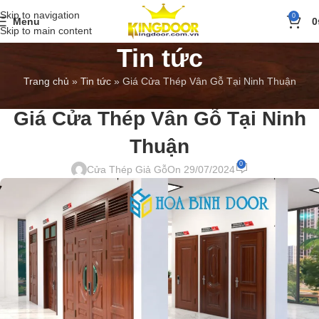
Skip to navigation
0
Menu
0
Skip to main content
Tin tức
Trang chủ
»
Tin tức
»
Giá Cửa Thép Vân Gỗ Tại Ninh Thuận
BÁO GIÁ
,
TIN TỨC
Giá Cửa Thép Vân Gỗ Tại Ninh
Thuận
0
Cửa Thép Giả Gỗ
On 29/07/2024