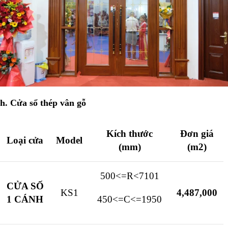
h. Cửa sổ thép vân gỗ
Kích thước
Đơn giá
Loại cửa
Model
(mm)
(m2)
500<=R<710
1
CỬA SỐ
KS1
4,487,000
1 CÁNH
450<=C<=1950