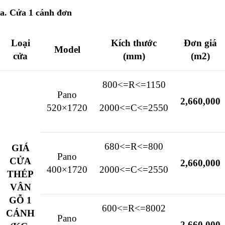
a. Cửa 1 cánh đơn
Loại
Kích thước
Đơn giá
Model
cửa
(mm)
(m2)
800<=R<=1150
Pano
2,660,000
520×1720
2000<=C<=2550
680<=R<=800
GIÁ
Pano
CỬA
2,660,000
400×1720
2000<=C<=2550
THÉP
VÂN
GỖ 1
600<=R<=800
2
CÁNH
Pano
2,660,000