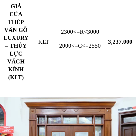
GIÁ
CỬA
THÉP
VÂN GỖ
2300<=R<3000
LUXURY
KLT
3,237,000
– THỦY
2000<=C<=2550
LỰC
VÁCH
KÍNH
(KLT)