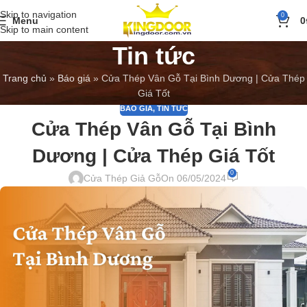
Skip to navigation
0
Menu
0
Skip to main content
Tin tức
Trang chủ
»
Báo giá
»
Cửa Thép Vân Gỗ Tại Bình Dương | Cửa Thép
Giá Tốt
BÁO GIÁ
,
TIN TỨC
Cửa Thép Vân Gỗ Tại Bình
Dương | Cửa Thép Giá Tốt
0
Cửa Thép Giả Gỗ
On 06/05/2024