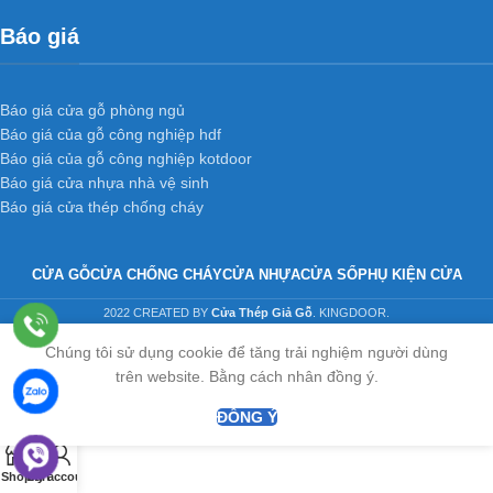
Báo giá
Báo giá cửa gỗ phòng ngủ
Báo giá của gỗ công nghiệp hdf
Báo giá của gỗ công nghiệp kotdoor
Báo giá cửa nhựa nhà vệ sinh
Báo giá cửa thép chống cháy
CỬA GỖ
CỬA CHỐNG CHÁY
CỬA NHỰA
CỬA SỔ
PHỤ KIỆN CỬA
2022 CREATED BY
Cửa Thép Giả Gỗ
. KINGDOOR.
Chúng tôi sử dụng cookie để tăng trải nghiệm người dùng
trên website. Bằng cách nhân đồng ý.
ĐỒNG Ý
0
Shop
Cart
My account