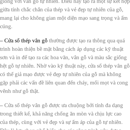
giống với vân gỗ tự nhiên. Điều này tạo ra một sự kết hợp
giữa tính chắc chắn của thép và vẻ đẹp tự nhiên của gỗ,
mang lại cho không gian một diện mạo sang trọng và ấm
cúng.
– Cửa sổ thép vân gỗ
thường được tạo ra thông qua quá
trình hoàn thiện bề mặt bằng cách áp dụng các kỹ thuật
sơn và in để tạo ra các hoa văn, vân gỗ và màu sắc giống
hệt gỗ tự nhiên. Nhờ vào kỹ thuật này, cửa sổ thép vân gỗ
có thể giả mạo được vẻ đẹp tự nhiên của gỗ mà không
gặp phải các vấn đề liên quan đến cháy, mối mọt và cong
vênh như gỗ thật.
–
Cửa sổ thép vân gỗ được ưa chuộng bởi tính đa dạng
trong thiết kế, khả năng chống ăn mòn và chịu lực cao
của thép, cùng với vẻ đẹp và sự ấm áp của gỗ tự nhiên.