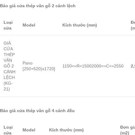
Báo giá cửa thép vân gỗ 2 cánh lệch
Loại
Đ
Model
Kích thước (mm)
cửa
(
GIÁ
CỬA
THÉP
VÂN
Pano
GỖ 2
1150<=R<15002000<=C<=2550
2
[250+520)x1720]
CÁNH
LỆCH
(KG-
21)
Báo giá cửa thép vân gỗ 4 cánh đều
Loại
Đơn gi
Model
Kích thước (mm)
cửa
(m2)