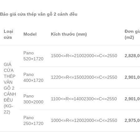
Báo giá cửa thép vân gỗ 2 cánh đều
Loại
Đơn gi
Model
Kích thước (mm)
cửa
(m2)
Pano
1500<=R<=21002000<=C<=2550
2,828,
520×1720
GIÁ
CỬA
Pano
THÉP
1220<=R<=15002000<=C<=2550
2,901,
400×1720
VÂN
GỖ 2
CÁNH
Pano
1100<=R<=14002300<=C<=2550
2,901,
ĐỀU
300×2000
(KG-
22)
Pano
1000<=R<=12002000<=C<=2550
2,975,
250×1720