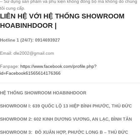
– Sử dụng sản phẩm và phụ kiện không đồng bộ mà không do chúng
tôi cung cấp.
LIÊN HỆ VỚI HỆ THỐNG SHOWROOM
HOABINHDOOR |
Hotline 1 (24/7): 0914693927
Email: dle2002@gmail.com
Fanpage:
https://www.facebook.com/profile.php?
id=
Facebook
61565614176366
HỆ THỐNG SHOWROOM HOABINHDOOR
SHOWROOM I: 639 QUỐC LỘ 13 HIỆP BÌNH PHƯỚC, THỦ ĐỨC
SHOWROOM 2: 602 KINH DƯƠNG VƯƠNG, AN LẠC, BÌNH TÂN
SHOWROOM 3: ĐÔ XUÂN HỢP, PHƯỚC LONG B – THỦ ĐỨC