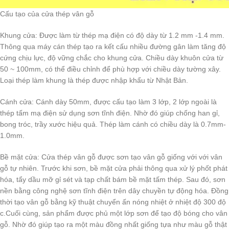
Cấu tạo của cửa thép vân gỗ
Khung cửa:
Được làm từ thép mạ điện có độ dày từ 1.2 mm -1.4 mm.
Thông qua máy cán thép tạo ra kết cấu nhiều đường gân làm tăng độ
cứng chịu lực, độ vững chắc cho khung cửa. Chiều dày khuôn cửa từ
50 ~ 100mm, có thể điều chỉnh để phù hợp với chiều dày tường xây.
Loại thép làm khung là thép được nhập khẩu từ Nhật Bản.
Cánh cửa:
Cánh dày 50mm, được cấu tạo làm 3 lớp, 2 lớp ngoài là
thép tấm mạ điện sử dụng sơn tĩnh điện. Nhờ đó giúp chống han gỉ,
bong tróc, trầy xước hiệu quả. Thép làm cánh có chiều dày là 0.7mm-
1.0mm.
Bề mặt cửa:
Cửa thép vân gỗ được sơn tạo vân gỗ giống với với vân
gỗ tự nhiên. Trước khi sơn, bề mặt cửa phải thông qua xử lý phốt phát
hóa, tẩy dầu mỡ gỉ sét và tạp chất bám bề mặt tấm thép. Sau đó, sơn
nền bằng công nghệ sơn tĩnh điện trên dây chuyền tự động hóa. Đồng
thời tạo vân gỗ bằng kỹ thuật chuyển ấn nóng nhiệt ở nhiệt độ 300 độ
c.Cuối cùng, sản phẩm được phủ một lớp sơn để tạo độ bóng cho vân
gỗ. Nhờ đó giúp tạo ra một màu đồng nhất giống tựa như màu gỗ thật