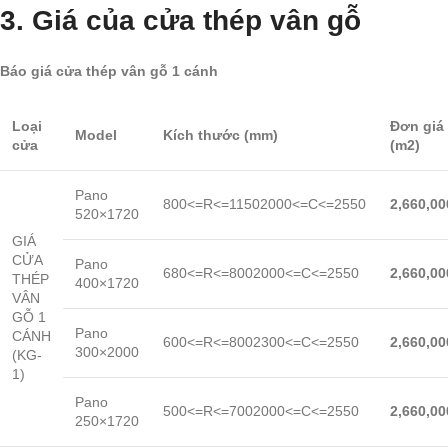
3. Giá của cửa thép vân gỗ
Báo giá cửa thép vân gỗ 1 cánh
Loại
Đơn giá
Model
Kích thước (mm)
cửa
(m2)
Pano
800<=R<=11502000<=C<=2550
2,660,00
520×1720
GIÁ
CỬA
Pano
680<=R<=8002000<=C<=2550
2,660,00
THÉP
400×1720
VÂN
GỖ 1
Pano
CÁNH
600<=R<=8002300<=C<=2550
2,660,00
300×2000
(KG-
1)
Pano
500<=R<=7002000<=C<=2550
2,660,00
250×1720