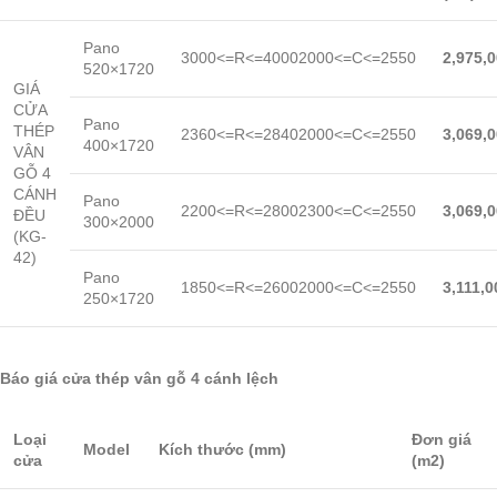
Pano
3000<=R<=40002000<=C<=2550
2,975,
520×1720
GIÁ
CỬA
Pano
THÉP
2360<=R<=28402000<=C<=2550
3,069,
400×1720
VÂN
GỖ 4
CÁNH
Pano
2200<=R<=28002300<=C<=2550
3,069,
ĐỀU
300×2000
(KG-
42)
Pano
1850<=R<=26002000<=C<=2550
3,111,0
250×1720
Báo giá cửa thép vân gỗ 4 cánh lệch
Loại
Đơn giá
Model
Kích thước (mm)
cửa
(m2)