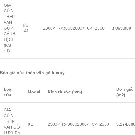
GIÁ
CỬA
THÉP
VÂN
KG
GỖ 4
2300<=R<30002000<=C<=2550
3,069,000
-41
CÁNH
LỆCH
(KG-
41)
Báo giá cửa thép vân gỗ luxury
Loại
Đơn giá
Model
Kích thước (mm)
cửa
(m2)
GIÁ
CỬA
THÉP
KL
2300<=R<30002000<=C<=2550
3,174,00
VÂN GỖ
LUXURY