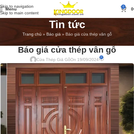
Skip to navigation
0
Menu
0
Skip to main content
Tin tức
Trang chủ
»
Báo giá
»
Báo giá cửa thép vân gỗ
BÁO GIÁ
,
TIN TỨC
Báo giá cửa thép vân gỗ
0
Cửa Thép Giả Gỗ
On 19/09/2024