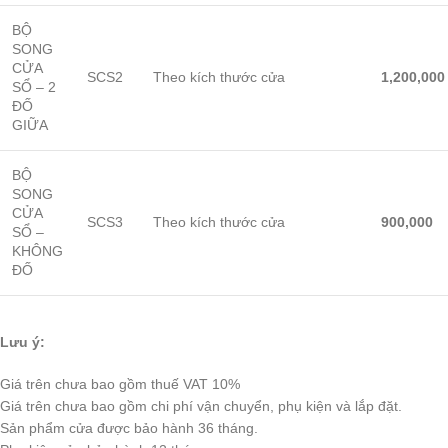
BỘ
SONG
CỬA
SCS2
Theo kích thước cửa
1,200,000
SỔ – 2
ĐỐ
GIỮA
BỘ
SONG
CỬA
SCS3
Theo kích thước cửa
900,000
SỔ –
KHÔNG
ĐỐ
Lưu ý:
Giá trên chưa bao gồm thuế VAT 10%
Giá trên chưa bao gồm chi phí vận chuyển, phụ kiện và lắp đặt.
Sản phẩm cửa được bảo hành 36 tháng.