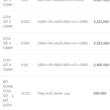
CÁNH
CỬA
SỐ 2
KS22
1000<=R<14201450<=C<=1950
3,311,000
CÁNH
CỬA
SỐ 3
KS32
1500<=R<14201450<=C<=1950
3,353,000
CÁNH
CỬA
SỐ 4
KS4
1850<=R<28001450<=C<=1950
3,405,000
CÁNH
BỘ
SONG
CỬA
SCS1
Theo kích thước cửa
990,000
SỔ – 1
ĐỐ
GIỮA