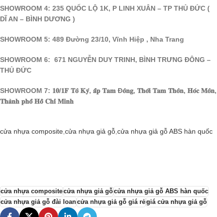
SHOWROOM 4: 235 QUỐC LỘ 1K, P LINH XUÂN – TP THỦ ĐỨC (
DĨ AN – BÌNH DƯƠNG )
SHOWROOM 5: 489 Đường 23/10, Vĩnh Hiệp , Nha Trang
SHOWROOM 6: 671 NGUYỄN DUY TRINH, BÌNH TRƯNG ĐÔNG –
THỦ ĐỨC
SHOWROOM 7: 𝟏𝟎/𝟏𝐅 𝐓𝐨̂ 𝐊𝐲́, 𝐚̂́𝐩 𝐓𝐚𝐦 Đ𝐨̂𝐧𝐠, 𝐓𝐡𝐨̛́𝐢 𝐓𝐚𝐦 𝐓𝐡𝐨̂𝐧, 𝐇𝐨́𝐜 𝐌𝐨̂𝐧,
𝐓𝐡𝐚̀𝐧𝐡 𝐩𝐡𝐨̂́ 𝐇𝐨̂̀ 𝐂𝐡𝐢́ 𝐌𝐢𝐧𝐡
cửa nhựa composite
,
cửa nhựa giả gỗ
,
cửa nhựa giả gỗ ABS hàn quốc
cửa nhựa composite
cửa nhựa giả gỗ
cửa nhựa giả gỗ ABS hàn quốc
cửa nhựa giả gỗ đài loan
cửa nhựa giả gỗ giá rẻ
giá cửa nhựa giả gỗ