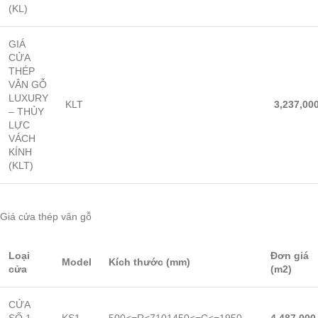
(KL)
GIÁ
CỬA
THÉP
VÂN GỖ
LUXURY
KLT
3,237,00
– THỦY
LỰC
VÁCH
KÍNH
(KLT)
Giá cửa thép vân gỗ
Loại
Đơn giá
Model
Kích thước (mm)
cửa
(m2)
CỬA
SỐ 1
KS1
500<=R<7101450<=C<=1950
4,487,000