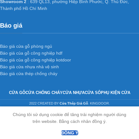
Showroom 2
: 639 QL13, phường Hiệp Bình Phước, Q. Thủ Đức,
Thành phố Hồ Chí Minh
Báo giá
Báo giá cửa gỗ phòng ngủ
Báo giá của gỗ công nghiệp hdf
Báo giá của gỗ công nghiệp kotdoor
Báo giá cửa nhựa nhà vệ sinh
Báo giá cửa thép chống cháy
CỬA GỖ
CỬA CHỐNG CHÁY
CỬA NHỰA
CỬA SỔ
PHỤ KIỆN CỬA
2022 CREATED BY
Cửa Thép Giả Gỗ
. KINGDOOR.
Chúng tôi sử dụng cookie để tăng trải nghiệm người dùng
trên website. Bằng cách nhân đồng ý.
ĐỒNG Ý