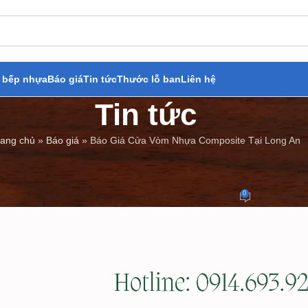
 bếp nhựa
Báo giá
Tin tức
Thước lỗ ban
Liên hệ
Tin tức
rang chủ
»
Báo giá
»
Báo Giá Cửa Vòm Nhựa Composite Tại Long An
BÁO GIÁ
,
TIN TỨC
 Cửa Vòm Nhựa Composite Tại L
0
Đăng bởi
Cửa Thép Giả Gỗ
On 03/07/2024