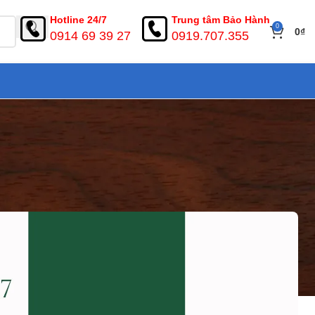
Hotline 24/7
Trung tâm Bảo Hành
0
0
₫
0914 69 39 27
0919.707.355
ong An