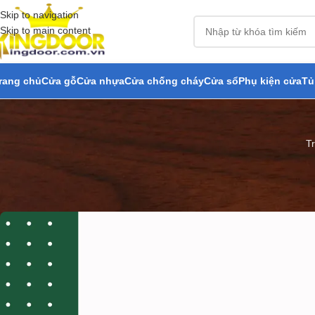
Skip to navigation
Skip to main content
rang chủ
Cửa gỗ
Cửa nhựa
Cửa chống cháy
Cửa sổ
Phụ kiện cửa
Tủ
T
Báo Giá