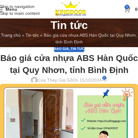
Skip to navigation
0
Menu
0
Skip to main content
Tin tức
Trang chủ
»
Tin tức
»
Báo giá cửa nhựa ABS Hàn Quốc tại Quy Nhơn,
tỉnh Bình Định
BÁO GIÁ
,
TIN TỨC
Báo giá cửa nhựa ABS Hàn Quốc
tại Quy Nhơn, tỉnh Bình Định
0
Cửa Thép Giả Gỗ
On 15/10/2024