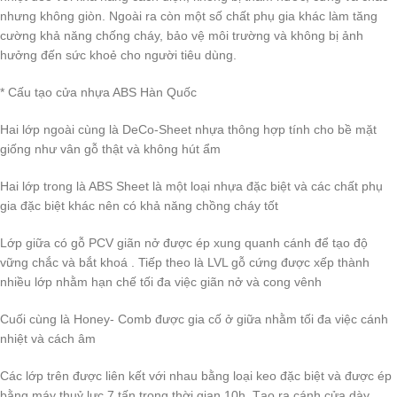
nhưng không giòn. Ngoài ra còn một số chất phụ gia khác làm tăng
cường khả năng chống cháy, bảo vệ môi trường và không bị ảnh
hưởng đến sức khoẻ cho người tiêu dùng.
* Cấu tạo cửa nhựa ABS Hàn Quốc
Hai lớp ngoài cùng là DeCo-Sheet nhựa thông hợp tính cho bề mặt
giống như vân gỗ thật và không hút ẩm
Hai lớp trong là ABS Sheet là một loại nhựa đặc biệt và các chất phụ
gia đặc biệt khác nên có khả năng chồng cháy tốt
Lớp giữa có gỗ PCV giãn nở được ép xung quanh cánh để tạo độ
vững chắc và bắt khoá . Tiếp theo là LVL gỗ cứng được xếp thành
nhiều lớp nhằm hạn chế tối đa việc giãn nở và cong vênh
Cuối cùng là Honey- Comb được gia cố ở giữa nhằm tối đa việc cánh
nhiệt và cách âm
Các lớp trên được liên kết với nhau bằng loại keo đặc biệt và được ép
bằng máy thuỷ lực 7 tấn trong thời gian 10h. Tạo ra cánh cửa dày