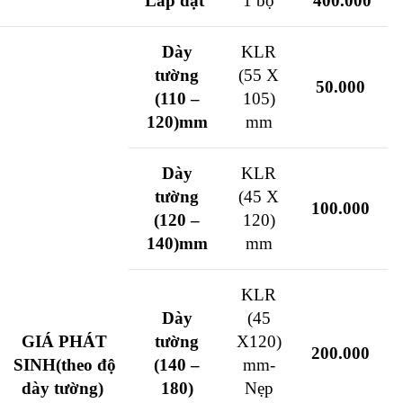
Lắp đặt
1 bộ
400.000
Dày
KLR
tường
(55 X
50.000
(110 –
105)
120)mm
mm
Dày
KLR
tường
(45 X
100.000
(120 –
120)
140)mm
mm
KLR
Dày
(45
GIÁ PHÁT
tường
X120)
200.000
SINH
(theo độ
(140 –
mm-
dày tường)
180)
Nẹp