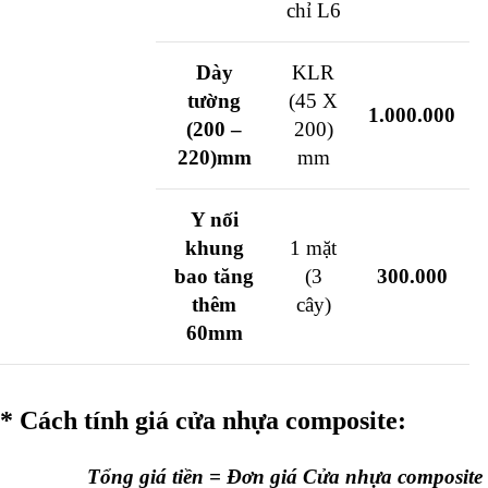
chỉ L6
Dày
KLR
tường
(45 X
1.000.000
(200 –
200)
220)mm
mm
Y nối
khung
1 mặt
bao tăng
(3
300.000
thêm
cây)
60mm
* Cách tính giá cửa nhựa composite:
Tổng giá tiền = Đơn giá Cửa nhựa composite