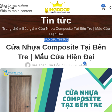
Skip to navigation
0
Menu
0
Skip to main content
Tin tức
Trang chủ
»
Báo giá
»
Cửa Nhựa Composite Tại Bến Tre | Mẫu Cửa
Hiện Đại
BÁO GIÁ
,
TIN TỨC
Cửa Nhựa Composite Tại Bến
Tre | Mẫu Cửa Hiện Đại
0
Cửa Thép Giả Gỗ
On 03/08/2024