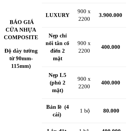
900 x
LUXURY
3.900.000
2200
BÁO GIÁ
CỬA NHỰA
Nẹp chỉ
COMPOSITE
nổi tân cổ
900 x
400.000
Độ dày tường
điển 2
2200
từ 90mm-
mặt
115mm)
Nẹp L5
900 x
(phủ 2
400.000
2200
mặt)
Bản lề (4
1 bộ
80.000
cái)