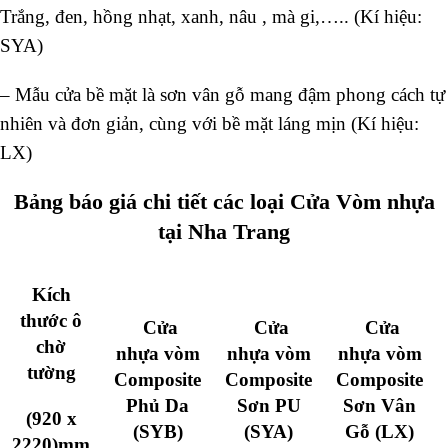
Trắng, đen, hồng nhạt, xanh, nâu , mà gi,….. (Kí hiệu:
SYA)
–
Mẫu cửa bề mặt là sơn vân gỗ mang đậm phong cách tự
nhiên và đơn giản, cùng với bề mặt láng mịn (Kí hiệu:
LX)
Bảng báo giá chi tiết các loại Cửa Vòm nhựa
tại Nha Trang
Kích
thước ô
Cửa
Cửa
Cửa
chờ
nhựa vòm
nhựa vòm
nhựa vòm
tường
Composite
Composite
Composite
Phủ Da
Sơn PU
Sơn Vân
(920 x
(SYB)
(SYA)
Gỗ (LX)
2220)mm