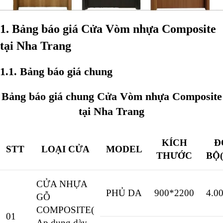
1. Bảng báo giá Cửa Vòm nhựa Composite
tại Nha Trang
1.1. Bảng báo giá chung
Bảng báo giá chung Cửa Vòm nhựa Composite
tại Nha Trang
KÍCH
Đ
STT
LOẠI CỬA
MODEL
THƯỚC
BỘ
CỬA NHỰA
PHỦ DA
900*2200
4.0
GỖ
COMPOSITE(
01
Ap dụng dày