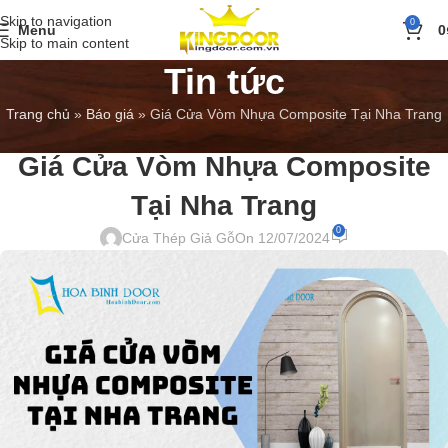
Skip to navigation
0
Menu
0
Skip to main content
Tin tức
Trang chủ
»
Báo giá
»
Giá Cửa Vòm Nhựa Composite Tại Nha Trang
BÁO GIÁ
,
TIN TỨC
Giá Cửa Vòm Nhựa Composite
Tại Nha Trang
0
Cửa Thép Giả Gỗ
On 12/07/2024