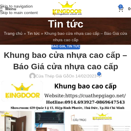
Skip to navigation
0
Menu
0
Skip to main content
Tin tức
Trang chủ
»
Tin tức
»
Khung bao cửa nhựa cao cấp – Báo Giá cửa
nhựa cao cấp
BÁO GIÁ
,
TIN TỨC
Khung bao cửa nhựa cao cấp –
Báo Giá cửa nhựa cao cấp
0
Cửa Thép Giả Gỗ
On 14/02/2023