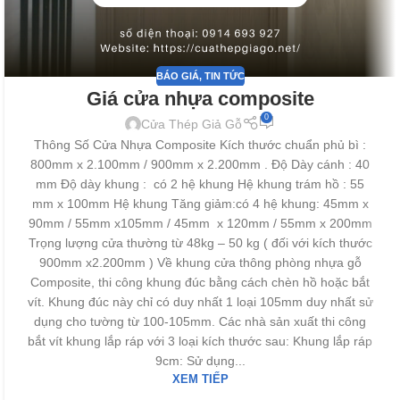
BÁO GIÁ
,
TIN TỨC
Giá cửa nhựa composite
0
Cửa Thép Giả Gỗ
Thông Số Cửa Nhựa Composite Kích thước chuẩn phủ bì :
800mm x 2.100mm / 900mm x 2.200mm . Độ Dày cánh : 40
mm Độ dày khung : có 2 hệ khung Hệ khung trám hồ : 55
mm x 100mm Hệ khung Tăng giảm:có 4 hệ khung: 45mm x
90mm / 55mm x105mm / 45mm x 120mm / 55mm x 200mm
Trọng lượng cửa thường từ 48kg – 50 kg ( đối với kích thước
900mm x2.200mm ) Về khung cửa thông phòng nhựa gỗ
Composite, thi công khung đúc bằng cách chèn hồ hoặc bắt
vít. Khung đúc này chỉ có duy nhất 1 loại 105mm duy nhất sử
dụng cho tường từ 100-105mm. Các nhà sản xuất thi công
bắt vít khung lắp ráp với 3 loại kích thước sau: Khung lắp ráp
9cm: Sử dụng...
XEM TIẾP