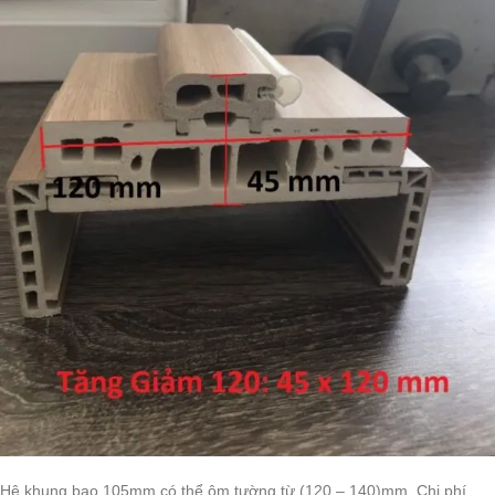
Hệ khung bao 105mm có thể ôm tường từ (120 – 140)mm. Chi phí