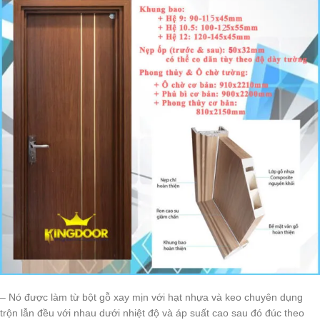
– Nó được làm từ bột gỗ xay mịn với hạt nhựa và keo chuyên dụng
trộn lẫn đều với nhau dưới nhiệt độ và áp suất cao sau đó đúc theo