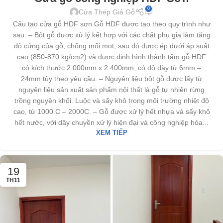
0
Cửa Thép Giả Gỗ
Cấu tạo cửa gỗ HDF sơn Gỗ HDF được tạo theo quy trình như
sau: – Bột gỗ được xử lý kết hợp với các chất phụ gia làm tăng
độ cứng của gỗ, chống mối mọt, sau đó được ép dưới áp suất
cao (850-870 kg/cm2) và được định hình thành tấm gỗ HDF
có kích thước 2.000mm x 2.400mm, có độ dày từ 6mm –
24mm tùy theo yêu cầu. – Nguyên liệu bột gỗ được lấy từ
nguyên liệu sản xuất sản phẩm nội thất là gỗ tự nhiên rừng
trồng nguyên khối: Luộc và sấy khô trong môi trường nhiệt độ
cao, từ 1000 C – 2000C. – Gỗ được xử lý hết nhựa và sấy khô
hết nước, với dây chuyền xử lý hiện đại và công nghiệp hóa...
XEM TIẾP
19
TH11