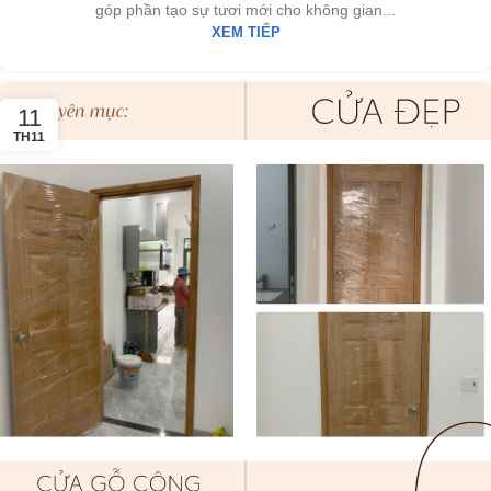
góp phần tạo sự tươi mới cho không gian...
XEM TIẾP
11
TH11