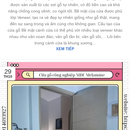
được sản xuất từ các sợi gỗ tự nhiên, có độ bền cao và khả
năng chống cong vênh, co ngót tốt. Bề mặt của cửa được phủ
lớp Veneer, tạo ra vẻ đẹp tự nhiên giống như gỗ thật, mang
đến sự sang trọng và ấm cúng cho không gian. Cấu tạo của
cửa gỗ Bề mặt cánh cửa có thể phủ với nhiều loại veneer khác
nhau như vân xoan đào, vân gỗ tần bì, vân gỗ sồi,… Lõi bên
trong cánh cửa là khung xương...
XEM TIẾP
29
TH10