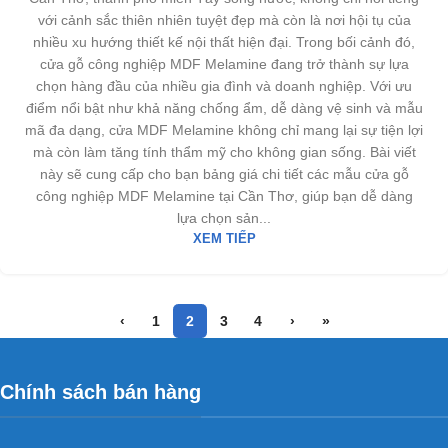
với cảnh sắc thiên nhiên tuyệt đẹp mà còn là nơi hội tụ của
nhiều xu hướng thiết kế nội thất hiện đại. Trong bối cảnh đó,
cửa gỗ công nghiệp MDF Melamine đang trở thành sự lựa
chọn hàng đầu của nhiều gia đình và doanh nghiệp. Với ưu
điểm nổi bật như khả năng chống ẩm, dễ dàng vệ sinh và mẫu
mã đa dạng, cửa MDF Melamine không chỉ mang lại sự tiện lợi
mà còn làm tăng tính thẩm mỹ cho không gian sống. Bài viết
này sẽ cung cấp cho bạn bảng giá chi tiết các mẫu cửa gỗ
công nghiệp MDF Melamine tại Cần Thơ, giúp bạn dễ dàng
lựa chọn sản...
XEM TIẾP
‹
1
2
3
4
›
»
Chính sách bán hàng