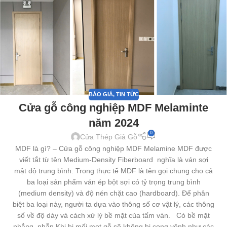
BÁO GIÁ
,
TIN TỨC
Cửa gỗ công nghiệp MDF Melaminte
năm 2024
0
Cửa Thép Giả Gỗ
MDF là gì? – Cửa gỗ công nghiệp MDF Melamine MDF được
viết tắt từ tên Medium-Density Fiberboard nghĩa là ván sợi
mật độ trung bình. Trong thực tế MDF là tên gọi chung cho cả
ba loại sản phẩm ván ép bột sợi có tỷ trọng trung bình
(medium density) và độ nén chặt cao (hardboard). Để phân
biệt ba loại này, người ta dựa vào thông số cơ vật lý, các thông
số về độ dày và cách xử lý bề mặt của tấm ván. Có bề mặt
phẳng, nhẵn Khi bị mối mọt gỗ sẽ không bị cong vênh như các