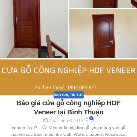
BÁO GIÁ
,
TIN TỨC
Báo giá cửa gỗ công nghiệp HDF
Veneer tại Bình Thuận
0
Cửa Thép Giả Gỗ
Veneer là gì? 💥 Veneer là một lớp gỗ lạng mỏng vân gỗ
thật với các danh mộc như Oak, Walnut, Sapele, Rosewood,