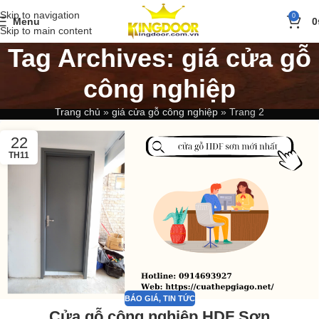
Skip to navigation
0
Menu
0
Skip to main content
Tag Archives: giá cửa gỗ
công nghiệp
Trang chủ
»
giá cửa gỗ công nghiệp
»
Trang 2
22
TH11
BÁO GIÁ
,
TIN TỨC
Cửa gỗ công nghiệp HDF Sơn