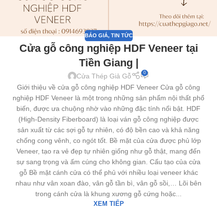
BÁO GIÁ
,
TIN TỨC
Cửa gỗ công nghiệp HDF Veneer tại
Tiền Giang |
0
Cửa Thép Giả Gỗ
Giới thiệu về cửa gỗ công nghiệp HDF Veneer Cửa gỗ công
nghiệp HDF Veneer là một trong những sản phẩm nội thất phổ
biến, được ưa chuộng nhờ vào những đặc tính nổi bật. HDF
(High-Density Fiberboard) là loại ván gỗ công nghiệp được
sản xuất từ các sợi gỗ tự nhiên, có độ bền cao và khả năng
chống cong vênh, co ngót tốt. Bề mặt của cửa được phủ lớp
Veneer, tạo ra vẻ đẹp tự nhiên giống như gỗ thật, mang đến
sự sang trọng và ấm cúng cho không gian. Cấu tạo của cửa
gỗ Bề mặt cánh cửa có thể phủ với nhiều loại veneer khác
nhau như vân xoan đào, vân gỗ tần bì, vân gỗ sồi,… Lõi bên
trong cánh cửa là khung xương gỗ cứng hoặc...
XEM TIẾP