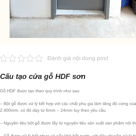
Đánh giá nội dung post
Cấu tạo cửa gỗ HDF sơn
Gỗ HDF được tạo theo quy trình như sau:
– Bột gỗ được xử lý kết hợp với các chất phụ gia làm tăng độ cứng 
2.400mm, có độ dày từ 6mm – 24mm tùy theo yêu cầu.
– Nguyên liệu bột gỗ được lấy từ nguyên liệu sản xuất sản phẩm nội th
– Gỗ được xử lý hết nhựa và sấy khô hết nước, với dây chuyền xử lý 