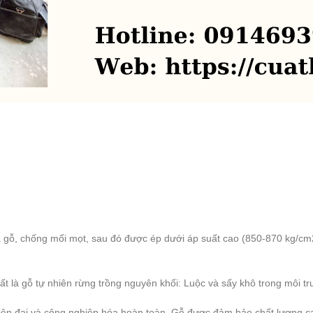
của gỗ, chống mối mọt, sau đó được ép dưới áp suất cao (850-870 kg/
ất là gỗ tự nhiên rừng trồng nguyên khối: Luộc và sấy khô trong môi t
hiện đại và công nghiệp hóa hoàn toàn, Gỗ được đảm bảo chất lượng ca