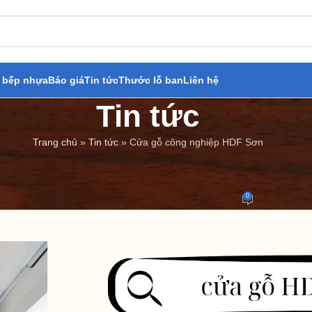
 bếp nhựa
Báo giá
Tin tức
Thước lỗ ban
Liên hệ
Tin tức
Trang chủ
»
Tin tức
»
Cửa gỗ công nghiệp HDF Sơn
BÁO GIÁ
,
TIN TỨC
Cửa gỗ công nghiệp HDF Sơn
0
Đăng bởi
Cửa Thép Giả Gỗ
On 22/11/2024