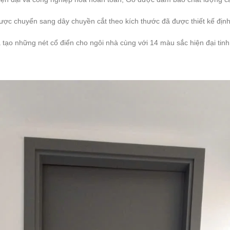
ợc chuyển sang dây chuyền cắt theo kích thước đã được thiết kế định
tạo những nét cổ điển cho ngôi nhà cùng với 14 màu sắc hiện đại tin