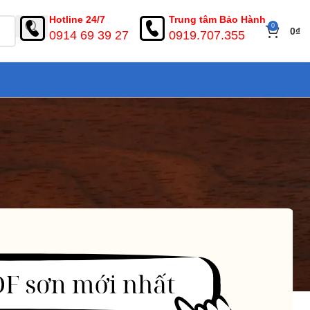
Hotline 24/7
Trung tâm Bảo Hành
0
0
₫
0914 69 39 27
0919.707.355