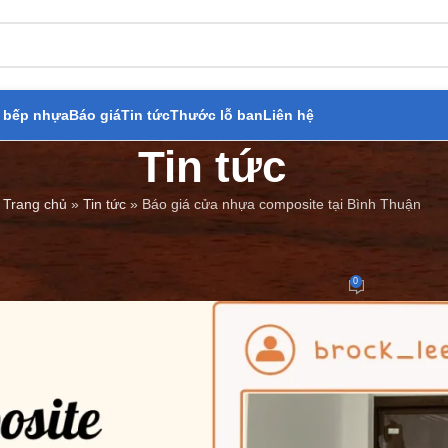
 bếp nhựa
Báo giá
Tin tức
Thước lỗ ban
Liên hệ
Tin tức
Trang chủ
»
Tin tức
»
Báo giá cửa nhựa composite tại Bình Thuận
BÁO GIÁ
,
TIN TỨC
iá cửa nhựa composite tại Bình 
0
Đăng bởi
Cửa Thép Giả Gỗ
On 28/10/2024