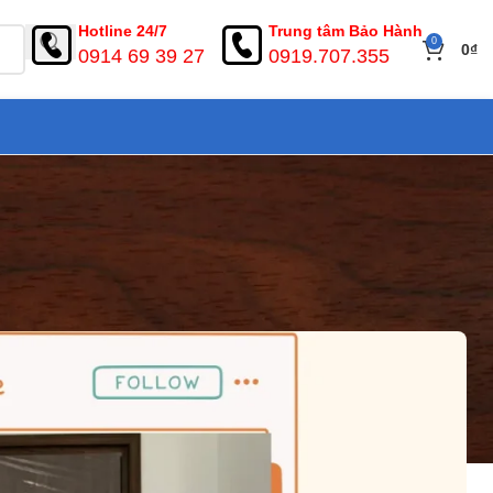
Hotline 24/7
Trung tâm Bảo Hành
0
0
₫
0914 69 39 27
0919.707.355
Thuận